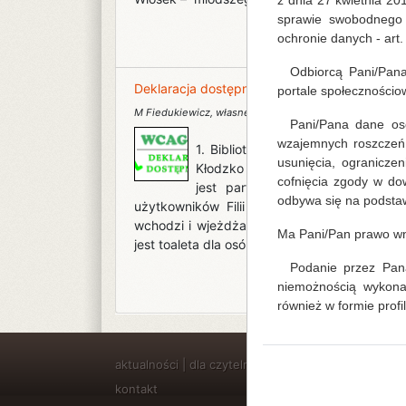
z dnia 27 kwietnia 2
sprawie swobodnego 
ochronie danych - art. 6
Odbiorcą Pani/Pan
Deklaracja dostępności
portale społecznościo
M Fiedukiewicz
,
własne
Pani/Pana dane os
wzajemnych roszczeń.
1. Biblioteka użytkuje pomieszcz
usunięcia, ogranicze
Kłodzko w budynku Centrum Bibliot
cofnięcia zgody w d
jest parterowy i posiada ułatwi
odbywa się na podstaw
użytkowników Filii dostępne jest główne 
wchodzi i wjeżdża się bezpośrednio z poziom
Ma Pani/Pan prawo wn
jest toaleta dla osób niepełnosprawnych, do k
Podanie przez Pan
niemożnością wykona
również w formie profi
aktualności
|
dla czytelników
|
projekty
|
o nas
|
filie
kontakt