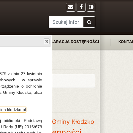
FILIE
DEKLARACJA DOSTĘPNOŚCI
KONTA
Na skróty
679 z dnia 27 kwietnia
obowych i w sprawie
Deklaracja dostępności
rządzenie o ochronie
a Gminy Kłodzko, ulica
Tagi
na.klodzko.pl
blioteka Publiczna Gminy Kłodzko
 biblioteki. Podstawą
 i Rady (UE) 2016/679
eklaracja dostępności