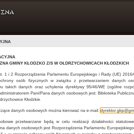
YJNA
DLA CZYTELNIKÓW
PROJEKTY
O NAS
ACYJNA
eklaracja dostępności
CZNA GMINY KŁODZKO Z/S W OŁDRZYCHOWICACH KŁODZKICH
st. 1 i 2 Rozporządzenia Parlamentu Europejskiego i Rady (UE) 2016/
ochrony osób fizycznych w związku z przetwarzaniem danych os
ce Publicznej Gminy Kłodzko
u takich danych oraz uchylenia dyrektywy 95/46/WE (ogólne rozpo
30.09.2020
 Administratorem Pani/Pana danych osobowych jest: Biblioteka Publiczn
drzychowice Kłodzkie.
ORA BIBLIOTEKI PUBLICZNEJ GMINY KŁODZKOZ DNIA
ie wyznaczenia koordynatora do sprawdostępności w
yczące danych osobowych można kierować na e-mail:
dyrektor.gbp@gmi
odzko z/s w OłdrzychowicachKłodzkich Na podstawie
r. o zapewnieniu dostępności osobom zeszczególnymi
Bi
bowe przetwarzane będą w celu realizacji działalności statutowej
m.) zarządza się, conastępuje: § 1Wyznaczam Panią Ewę
ana danych osobowych jest Rozporządzenia Parlamentu Europejskiego
D