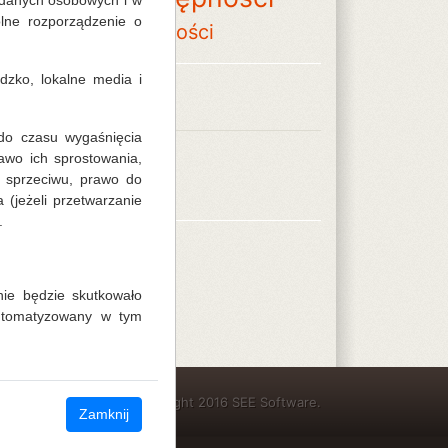
 danych osobowych i w
lne rozporządzenie o
ordynator dostępności
zko, lokalne media i
Archiwum
do czasu wygaśnięcia
2020
awo ich sprostowania,
wrzesień (2)
a sprzeciwu, prawo do
jeżeli przetwarzanie
.
ie będzie skutkowało
automatyzowany w tym
Copyright 2016 SEE Software.
Zamknij