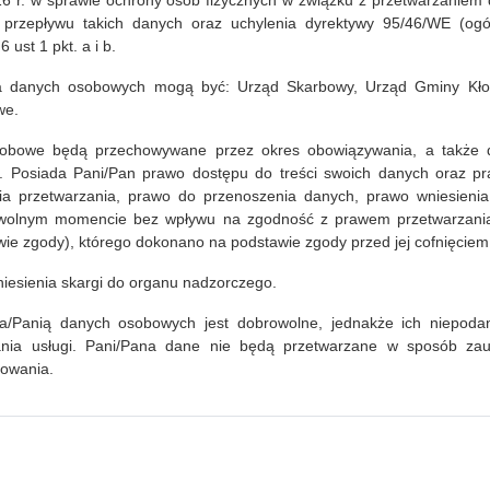
016 r. w sprawie ochrony osób fizycznych w związku z przetwarzaniem
przepływu takich danych oraz uchylenia dyrektywy 95/46/WE (ogó
Ko
 ust 1 pkt. a i b.
czytaj więcej...
a danych osobowych mogą być: Urząd Skarbowy, Urząd Gminy Kłod
we.
24.09.2020
obowe będą przechowywane przez okres obowiązywania, a także 
 Posiada Pani/Pan prawo dostępu do treści swoich danych oraz pr
enia na podstawie umowy użyczenia podpisanej z Gminą
nia przetwarzania, prawo do przenoszenia danych, prawo wniesieni
eczno-Kulturalnym, którego jest administratorem. Obiekt
owolnym momencie bez wpływu na zgodność z prawem przetwarzania (
enia dla osób poruszających się na wózkach. 2. Dla
ie zgody), którego dokonano na podstawie zgody przed jej cofnięciem
wejście do budynku, a do pomieszczeń bibliotecznych
u parteru (progi i schody nie występują).3. W obiekcie
iesienia skargi do organu nadzorczego.
tórej wjeżdża się z p
a/Panią danych osobowych jest dobrowolne, jednakże ich niepodan
nia usługi. Pani/Pana dane nie będą przetwarzane w sposób z
czytaj więcej...
lowania.
|
deklaracja dostępności
|