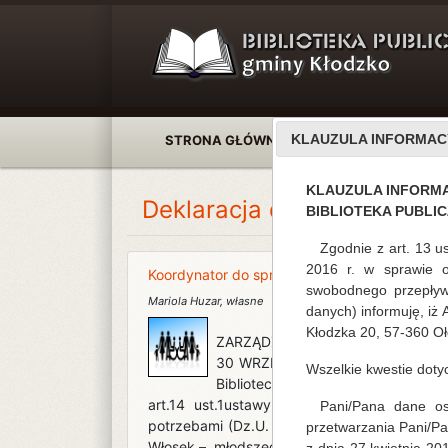
KLAUZULA INFORMAC
STRONA GŁÓWNA
AKTUALNOŚCI
KLAUZULA INFORM
Deklaracja dostępności
D
BIBLIOTEKA PUBLI
Zgodnie z art. 13 u
2016 r. w sprawie 
Koordynator do spraw dostępności w Bibliote
swobodnego przepływ
Mariola Huzar
,
własne
danych) informuję, iż
Kłodzka 20, 57-360 Oł
ZARZĄDZENIE NR 7\2020DYREKT
30 WRZEŚNIA 2020 ROKU w spraw
Wszelkie kwestie dot
Bibliotece Publicznej Gminy Kł
art.14 ust.1ustawy z dnia 19 lipca 2019
Pani/Pana dane oso
potrzebami (Dz.U. z 2019r., poz. 1696 ze z
przetwarzania Pani/P
Włosek – młodszego bibliotekar