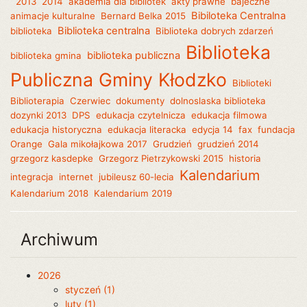
2013
2014
akademia dla bibliotek
akty prawne
bajeczne
Bibiloteka Centralna
animacje kulturalne
Bernard Belka 2015
Biblioteka centralna
biblioteka
Biblioteka dobrych zdarzeń
Biblioteka
biblioteka publiczna
biblioteka gmina
Publiczna Gminy Kłodzko
Biblioteki
Biblioterapia
Czerwiec
dokumenty
dolnoslaska biblioteka
dozynki 2013
DPS
edukacja czytelnicza
edukacja filmowa
edukacja historyczna
edukacja literacka
edycja 14
fax
fundacja
Orange
Gala mikołajkowa 2017
Grudzień
grudzień 2014
grzegorz kasdepke
Grzegorz Pietrzykowski 2015
historia
Kalendarium
integracja
internet
jubileusz 60-lecia
Kalendarium 2018
Kalendarium 2019
Archiwum
2026
styczeń (1)
luty (1)