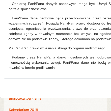
chcę być anonimowa, pragnę ostrzec młodych ludzi,
Odbiorcą Pani/Pana danych osobowych mogą być: Urząd Sk
Bądźcie czujni i rozważni, nie ulegajcie wyobraźni!!!
portale społecznościowe.
Życie jest przepięknym darem, a AIDS ogromnym
ciężarem… „Thembi” Biblioteka Publiczna Gminy Kłodzko
Pani/Pana dane osobowe będą przechowywane przez okres 
wzięła udział w tegorocznej ogólnopolskiej akcji „ferie z
wzajemnych roszczeń. Posiada Pani/Pan prawo dostępu do tre
filmem w bibliotece”, którą przygotowało Centrum
usunięcia, ograniczenia przetwarzania, prawo do przenoszeni
Edukacji Obywatelskiej wraz ze Stowarzyszeniem Nowe
cofnięcia zgody w dowolnym momencie bez wpływu na zgodność
Horyzonty. W n
odbywa się na podstawie zgody), którego dokonano na podstawie 
Ma Pani/Pan prawo wniesienia skargi do organu nadzorczego.
czytaj więcej...
Podanie przez Pana/Panią danych osobowych jest dobrowol
niemożnością wykonania usługi. Pani/Pana dane nie będą 
również w formie profilowania.
Na skróty
Kalendarium 2026
Biblioteka Centralna
Kalendarium 2018