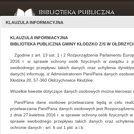
KLAUZULA INFORMACYJNA
KLAUZULA INFORMACYJNA
BIBLIOTEKA PUBLICZNA GMINY KŁODZKO Z/S W OŁDRZY
Zgodnie z art. 13 ust. 1 i 2 Rozporządzenia Parlamentu Europ
2016 r. w sprawie ochrony osób fizycznych w związku z 
swobodnego przepływu takich danych oraz uchylenia dyrekty
O nas
luty 2013
danych) informuję, iż Administratorem Pani/Pana danych osobowyc
Kłodzka 20, 57-360 Ołdrzychowice Kłodzkie.
Wszelkie kwestie dotyczące danych osobowych można kierować 
Kiedy miałam 17 lat...
Pani/Pana dane osobowe przetwarzane będą w celu realizacj
Mariola Huzar
,
własne
21.02.2013
przetwarzania Pani/Pana danych osobowych jest Rozporządzeni
z dnia 27 kwietnia 2016 r. w sprawie ochrony osób fizycznych 
Kiedy miałam 17 lat, zmienił się mój cały świat.
sprawie swobodnego przepływu takich danych oraz uchylenia
Nieświadomie popełniłam błąd poważny, choć
ochronie danych - art. 6 ust 1 pkt. a i b.
mój czyn wydawał się rozważny. Dzisiaj nie