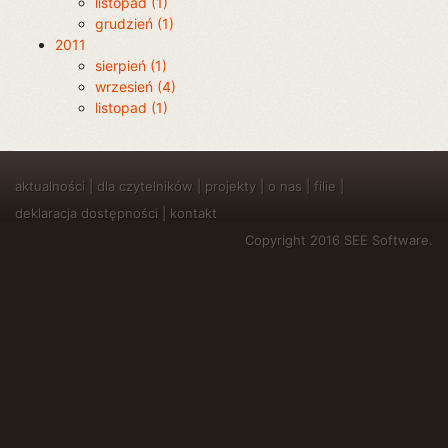
listopad (1)
grudzień (1)
2011
sierpień (1)
wrzesień (4)
listopad (1)
aktualności
|
dla czytelników
|
projekty
|
o nas
|
filie
|
deklaracja dostępności
|
kontakt
Copyright 2016 SEE Software.