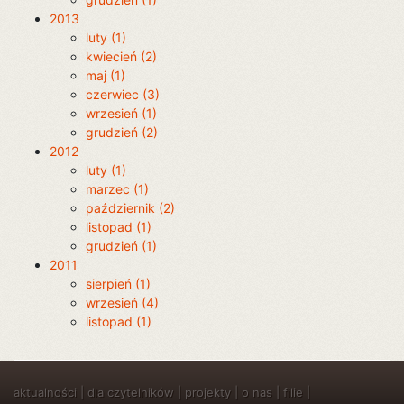
2013
luty (1)
kwiecień (2)
maj (1)
czerwiec (3)
wrzesień (1)
grudzień (2)
2012
luty (1)
marzec (1)
październik (2)
listopad (1)
grudzień (1)
2011
sierpień (1)
wrzesień (4)
listopad (1)
aktualności
|
dla czytelników
|
projekty
|
o nas
|
filie
|