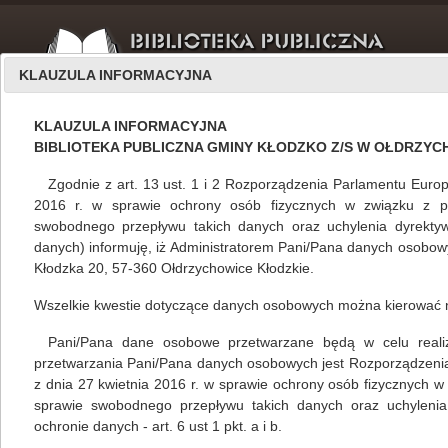
KLAUZULA INFORMACYJNA
KLAUZULA INFORMACYJNA
BIBLIOTEKA PUBLICZNA GMINY KŁODZKO Z/S W OŁDRZY
Zgodnie z art. 13 ust. 1 i 2 Rozporządzenia Parlamentu Europ
2016 r. w sprawie ochrony osób fizycznych w związku z 
swobodnego przepływu takich danych oraz uchylenia dyrekty
O nas
luty 2019
danych) informuję, iż Administratorem Pani/Pana danych osobowyc
Kłodzka 20, 57-360 Ołdrzychowice Kłodzkie.
Wszelkie kwestie dotyczące danych osobowych można kierować 
Marzec 2019 w Bibliotece Publicznej Gminy Kłodzko
Pani/Pana dane osobowe przetwarzane będą w celu realizacj
Mariola Huzar
,
własne
07.02.2019
przetwarzania Pani/Pana danych osobowych jest Rozporządzeni
z dnia 27 kwietnia 2016 r. w sprawie ochrony osób fizycznych 
sprawie swobodnego przepływu takich danych oraz uchylenia
ochronie danych - art. 6 ust 1 pkt. a i b.
czytaj więcej...