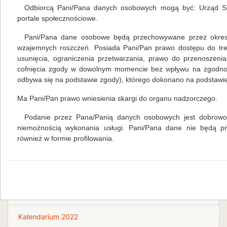
Odbiorcą Pani/Pana danych osobowych mogą być: Urząd Sk
portale społecznościowe.
Pani/Pana dane osobowe będą przechowywane przez okres 
Na skróty
wzajemnych roszczeń. Posiada Pani/Pan prawo dostępu do tre
usunięcia, ograniczenia przetwarzania, prawo do przenoszeni
cofnięcia zgody w dowolnym momencie bez wpływu na zgodność
Kalendarium 2026
odbywa się na podstawie zgody), którego dokonano na podstawie 
Ma Pani/Pan prawo wniesienia skargi do organu nadzorczego.
Biblioteka Centralna
Podanie przez Pana/Panią danych osobowych jest dobrowol
Kalendarium 2018
niemożnością wykonania usługi. Pani/Pana dane nie będą 
również w formie profilowania.
Kalendarium 2019
Kalendarium 2020
Kalendarium 2021
Kalendarium 2022