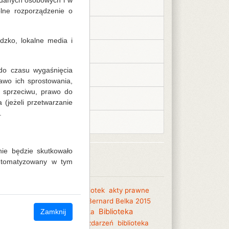
 danych osobowych i w
Kalendarium 2020
lne rozporządzenie o
Kalendarium 2021
zko, lokalne media i
Kalendarium 2022
do czasu wygaśnięcia
Kalendarium 2023
awo ich sprostowania,
a sprzeciwu, prawo do
Kalendarium 2024
jeżeli przetwarzanie
.
Kalendarium 2025
ie będzie skutkowało
Tagi
automatyzowany w tym
013
2014
akademia dla bibliotek
akty prawne
eczne animacje kulturalne
Bernard Belka 2015
iloteka Centralna
Biblioteka
biblioteka
Zamknij
tralna
Biblioteka dobrych zdarzeń
biblioteka