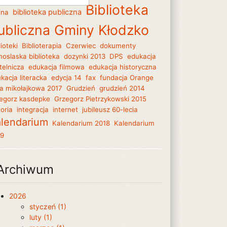
Biblioteka
biblioteka publiczna
ina
ubliczna Gminy Kłodzko
lioteki
Biblioterapia
Czerwiec
dokumenty
noslaska biblioteka
dozynki 2013
DPS
edukacja
telnicza
edukacja filmowa
edukacja historyczna
kacja literacka
edycja 14
fax
fundacja Orange
a mikołajkowa 2017
Grudzień
grudzień 2014
egorz kasdepke
Grzegorz Pietrzykowski 2015
toria
integracja
internet
jubileusz 60-lecia
lendarium
Kalendarium 2018
Kalendarium
19
Archiwum
2026
styczeń (1)
luty (1)