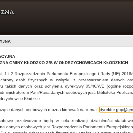
YJNA
DLA CZYTELNIKÓW
PROJEKTY
O NAS
ACYJNA
CZNA GMINY KŁODZKO Z/S W OŁDRZYCHOWICACH KŁODZKICH
st. 1 i 2 Rozporządzenia Parlamentu Europejskiego i Rady (UE) 2016/
ochrony osób fizycznych w związku z przetwarzaniem danych os
u takich danych oraz uchylenia dyrektywy 95/46/WE (ogólne rozpo
10.08.2011
 Administratorem Pani/Pana danych osobowych jest: Biblioteka Publiczn
drzychowice Kłodzkie.
iny Kłodzko z/s w Ołdrzychowicach Kłodzkich sięga 1955
tracyjnej w 1954 roku gminy podzielone zostały na
yczące danych osobowych można kierować na e-mail:
dyrektor.gbp@gmi
wano w siedzibach nowo utworzonych Gromadzkich Rad
adzkiej Rady Narodowej w Ołdrzychowicach Kłodzkich
bowe przetwarzane będą w celu realizacji działalności statutowej
adzkiej Biblioteki Publicznej w Ołdrzychowicach
ana danych osobowych jest Rozporządzenia Parlamentu Europejskiego
nadzór administracyjny nad placówką, natomia