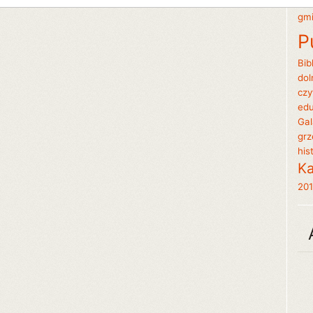
gm
P
Bib
dol
czy
edu
Gal
grz
his
Ka
20