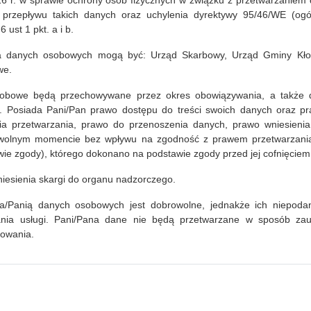
016 r. w sprawie ochrony osób fizycznych w związku z przetwarzaniem
przepływu takich danych oraz uchylenia dyrektywy 95/46/WE (ogó
 ust 1 pkt. a i b.
czytaj więcej...
a danych osobowych mogą być: Urząd Skarbowy, Urząd Gminy Kłod
we.
obowe będą przechowywane przez okres obowiązywania, a także 
 Posiada Pani/Pan prawo dostępu do treści swoich danych oraz pr
nia przetwarzania, prawo do przenoszenia danych, prawo wniesieni
owolnym momencie bez wpływu na zgodność z prawem przetwarzania (
ie zgody), którego dokonano na podstawie zgody przed jej cofnięciem
iesienia skargi do organu nadzorczego.
a/Panią danych osobowych jest dobrowolne, jednakże ich niepodan
nia usługi. Pani/Pana dane nie będą przetwarzane w sposób z
lowania.
2
baj
Bib
cen