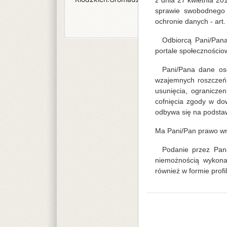
z dnia 27 kwietnia 2
sprawie swobodnego 
ochronie danych - art. 6
Odbiorcą Pani/Pan
portale społecznościo
Pani/Pana dane os
wzajemnych roszczeń.
usunięcia, ogranicze
cofnięcia zgody w d
odbywa się na podstaw
Ma Pani/Pan prawo wn
Podanie przez Pan
niemożnością wykona
również w formie profi