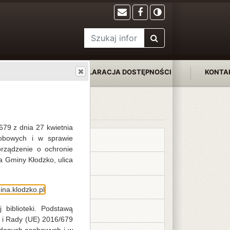
FILIE
DEKLARACJA DOSTĘPNOŚCI
KONTA
Na skróty
679 z dnia 27 kwietnia
obowych i w sprawie
Kalendarium 2026
rządzenie o ochronie
a Gminy Kłodzko, ulica
Biblioteka Centralna
Kalendarium 2018
na.klodzko.pl
 biblioteki. Podstawą
Kalendarium 2019
 i Rady (UE) 2016/679