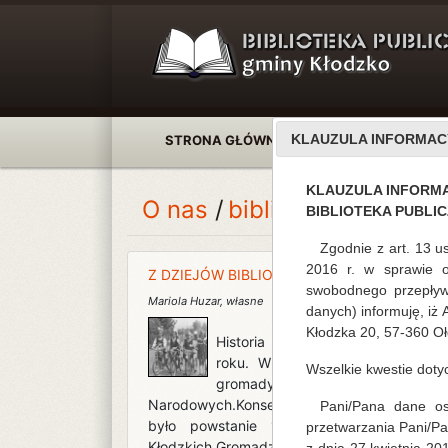
KLAUZULA INFORMAC
STRONA GŁÓWNA
AKTUALNOŚCI
KLAUZULA INFORM
O nas
biblioteka gmina
BIBLIOTEKA PUBLI
Zgodnie z art. 13 u
2016 r. w sprawie 
Z DZIEJÓW BIBLIOTEKI
swobodnego przepływ
Mariola Huzar
,
własne
danych) informuję, iż
Kłodzka 20, 57-360 Oł
Historia Biblioteki Publicznej Gm
roku. W wyniku reformy adminis
Wszelkie kwestie dot
gromady, a biblioteki organizo
Narodowych.Konsekwencją utworzenia Grom
Pani/Pana dane oso
było powstanie 1 czerwca 1955 r. Grom
przetwarzania Pani/P
Kłodzkich.Gromadzka Rada Narodowa pełniła 