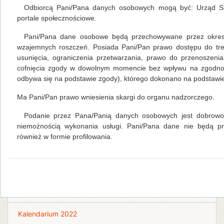
Odbiorcą Pani/Pana danych osobowych mogą być: Urząd Sk
portale społecznościowe.
Pani/Pana dane osobowe będą przechowywane przez okres 
Na skróty
wzajemnych roszczeń. Posiada Pani/Pan prawo dostępu do tre
usunięcia, ograniczenia przetwarzania, prawo do przenoszeni
cofnięcia zgody w dowolnym momencie bez wpływu na zgodność
Kalendarium 2026
odbywa się na podstawie zgody), którego dokonano na podstawie 
Ma Pani/Pan prawo wniesienia skargi do organu nadzorczego.
Biblioteka Centralna
Podanie przez Pana/Panią danych osobowych jest dobrowol
Kalendarium 2018
niemożnością wykonania usługi. Pani/Pana dane nie będą 
również w formie profilowania.
Kalendarium 2019
Kalendarium 2020
Kalendarium 2021
Kalendarium 2022