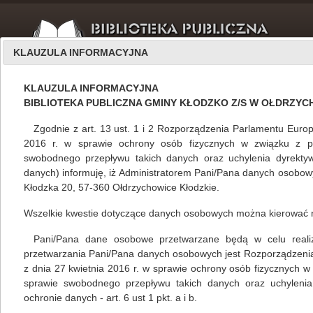
KLAUZULA INFORMACYJNA
KLAUZULA INFORMACYJNA
BIBLIOTEKA PUBLICZNA GMINY KŁODZKO Z/S W OŁDRZY
Zgodnie z art. 13 ust. 1 i 2 Rozporządzenia Parlamentu Europ
2016 r. w sprawie ochrony osób fizycznych w związku z 
swobodnego przepływu takich danych oraz uchylenia dyrekty
O nas
luty 2024
danych) informuję, iż Administratorem Pani/Pana danych osobowyc
Kłodzka 20, 57-360 Ołdrzychowice Kłodzkie.
Wszelkie kwestie dotyczące danych osobowych można kierować 
Luty w Bibliotece Publicznej Gminy Kłodzko
Pani/Pana dane osobowe przetwarzane będą w celu realizacj
Mariola Huzar
,
własne
29.02.2024
przetwarzania Pani/Pana danych osobowych jest Rozporządzeni
z dnia 27 kwietnia 2016 r. w sprawie ochrony osób fizycznych 
sprawie swobodnego przepływu takich danych oraz uchylenia
ochronie danych - art. 6 ust 1 pkt. a i b.
czytaj więcej...