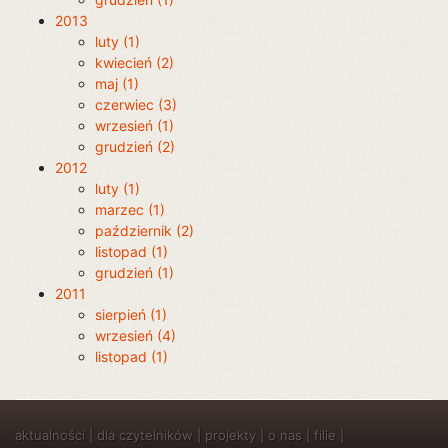
2013
luty (1)
kwiecień (2)
maj (1)
czerwiec (3)
wrzesień (1)
grudzień (2)
2012
luty (1)
marzec (1)
październik (2)
listopad (1)
grudzień (1)
2011
sierpień (1)
wrzesień (4)
listopad (1)
aktualności
|
dla czytelników
|
projekty
|
o nas
|
filie
|