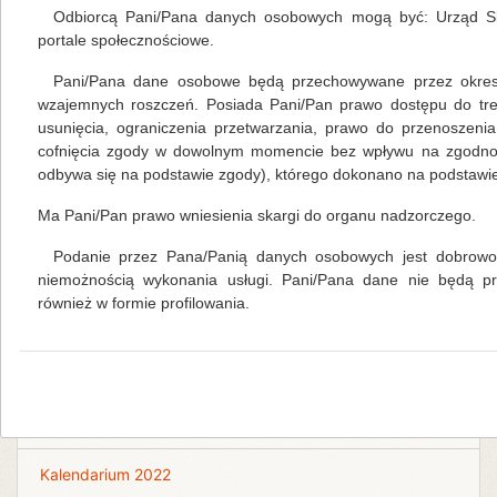
Odbiorcą Pani/Pana danych osobowych mogą być: Urząd Sk
portale społecznościowe.
Pani/Pana dane osobowe będą przechowywane przez okres 
Na skróty
wzajemnych roszczeń. Posiada Pani/Pan prawo dostępu do tre
usunięcia, ograniczenia przetwarzania, prawo do przenoszeni
cofnięcia zgody w dowolnym momencie bez wpływu na zgodność
Kalendarium 2026
odbywa się na podstawie zgody), którego dokonano na podstawie 
Ma Pani/Pan prawo wniesienia skargi do organu nadzorczego.
Biblioteka Centralna
Podanie przez Pana/Panią danych osobowych jest dobrowol
Kalendarium 2018
niemożnością wykonania usługi. Pani/Pana dane nie będą 
również w formie profilowania.
Kalendarium 2019
Kalendarium 2020
Kalendarium 2021
Kalendarium 2022