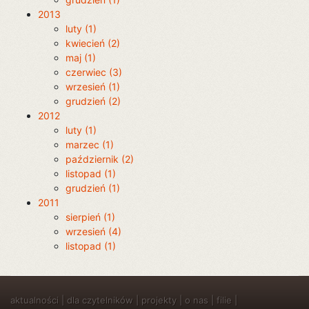
2013
luty (1)
kwiecień (2)
maj (1)
czerwiec (3)
wrzesień (1)
grudzień (2)
2012
luty (1)
marzec (1)
październik (2)
listopad (1)
grudzień (1)
2011
sierpień (1)
wrzesień (4)
listopad (1)
aktualności
|
dla czytelników
|
projekty
|
o nas
|
filie
|