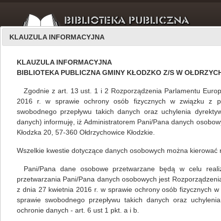
KLAUZULA INFORMACYJNA
KLAUZULA INFORMACYJNA
BIBLIOTEKA PUBLICZNA GMINY KŁODZKO Z/S W OŁDRZY
Zgodnie z art. 13 ust. 1 i 2 Rozporządzenia Parlamentu Europ
2016 r. w sprawie ochrony osób fizycznych w związku z 
swobodnego przepływu takich danych oraz uchylenia dyrekty
O nas
lipiec 2021
danych) informuję, iż Administratorem Pani/Pana danych osobowyc
Kłodzka 20, 57-360 Ołdrzychowice Kłodzkie.
Wszelkie kwestie dotyczące danych osobowych można kierować 
Lipiec w Bibliotece Publicznej Gminy Kłodzko
Pani/Pana dane osobowe przetwarzane będą w celu realizacj
Mariola Huzar
,
własne
01.07.2021
przetwarzania Pani/Pana danych osobowych jest Rozporządzeni
z dnia 27 kwietnia 2016 r. w sprawie ochrony osób fizycznych 
sprawie swobodnego przepływu takich danych oraz uchylenia
ochronie danych - art. 6 ust 1 pkt. a i b.
czytaj więcej...