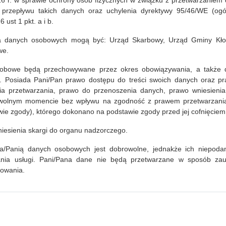
016 r. w sprawie ochrony osób fizycznych w związku z przetwarzaniem
 Kłodzko na grudzień 2018
przepływu takich danych oraz uchylenia dyrektywy 95/46/WE (ogó
28.11.2018
 ust 1 pkt. a i b.
a danych osobowych mogą być: Urząd Skarbowy, Urząd Gminy Kłod
we.
czytaj więcej...
obowe będą przechowywane przez okres obowiązywania, a także 
 Posiada Pani/Pan prawo dostępu do treści swoich danych oraz pr
nia przetwarzania, prawo do przenoszenia danych, prawo wniesieni
 Kłodzko na listopad 2018 roku
owolnym momencie bez wpływu na zgodność z prawem przetwarzania (
12.10.2018
ie zgody), którego dokonano na podstawie zgody przed jej cofnięciem
iesienia skargi do organu nadzorczego.
a/Panią danych osobowych jest dobrowolne, jednakże ich niepodan
czytaj więcej...
nia usługi. Pani/Pana dane nie będą przetwarzane w sposób z
lowania.
 Kłodzko na miesiąc październik 2018
2
11.09.2018
baj
Bib
cen