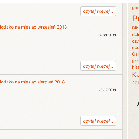
gm
czytaj więcej...
P
 Kłodzko na miesiąc wrzesień 2018
Bib
dol
14.08.2018
czy
edu
Gal
grz
czytaj więcej...
his
Ka
 Kłodzko na miesiąc sierpień 2018
20
12.07.2018
czytaj więcej...