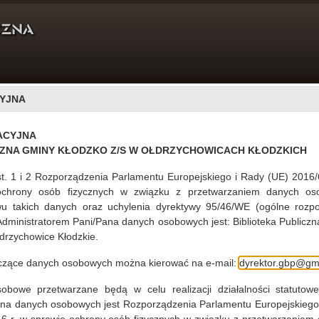
YJNA
DLA CZYTELNIKÓW
PROJEKTY
O NAS
ACYJNA
CZNA GMINY KŁODZKO Z/S W OŁDRZYCHOWICACH KŁODZKICH
st. 1 i 2 Rozporządzenia Parlamentu Europejskiego i Rady (UE) 2016/
ochrony osób fizycznych w związku z przetwarzaniem danych os
Kłodzko
u takich danych oraz uchylenia dyrektywy 95/46/WE (ogólne rozpo
13.12.2018
 Administratorem Pani/Pana danych osobowych jest: Biblioteka Publiczn
drzychowice Kłodzkie.
yczące danych osobowych można kierować na e-mail:
dyrektor.gbp@gmi
czytaj więcej...
bowe przetwarzane będą w celu realizacji działalności statutowej
ana danych osobowych jest Rozporządzenia Parlamentu Europejskiego