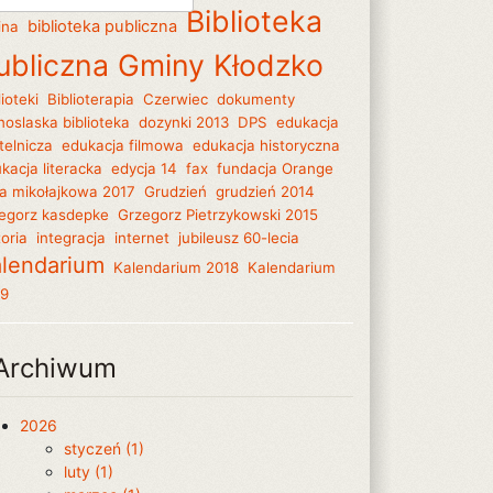
Biblioteka
biblioteka publiczna
ina
ubliczna Gminy Kłodzko
lioteki
Biblioterapia
Czerwiec
dokumenty
noslaska biblioteka
dozynki 2013
DPS
edukacja
telnicza
edukacja filmowa
edukacja historyczna
kacja literacka
edycja 14
fax
fundacja Orange
a mikołajkowa 2017
Grudzień
grudzień 2014
egorz kasdepke
Grzegorz Pietrzykowski 2015
toria
integracja
internet
jubileusz 60-lecia
lendarium
Kalendarium 2018
Kalendarium
19
Archiwum
2026
styczeń (1)
luty (1)