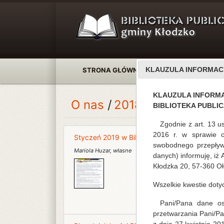
KLAUZULA INFORMAC
STRONA GŁÓWNA
AKTUALNOŚCI
KLAUZULA INFORM
O nas
2018
BIBLIOTEKA PUBLI
Zgodnie z art. 13 u
2016 r. w sprawie 
Styczeń 2019 w Bibliotece Publicznej Gminy 
swobodnego przepływ
Mariola Huzar
,
własne
danych) informuję, iż
Kłodzka 20, 57-360 Oł
Wszelkie kwestie dot
Pani/Pana dane oso
przetwarzania Pani/P