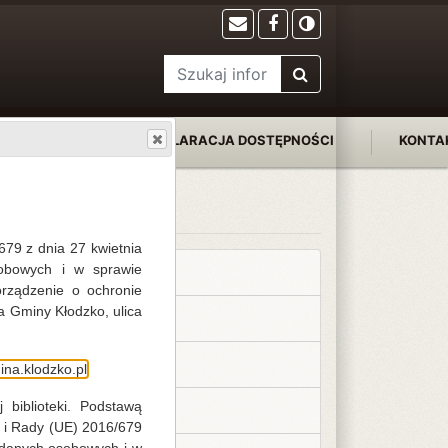
FILIE
DEKLARACJA DOSTĘPNOŚCI
KONTA
Na skróty
679 z dnia 27 kwietnia
obowych i w sprawie
Kalendarium 2026
rządzenie o ochronie
a Gminy Kłodzko, ulica
Biblioteka Centralna
Kalendarium 2018
na.klodzko.pl
 biblioteki. Podstawą
Kalendarium 2019
 i Rady (UE) 2016/679