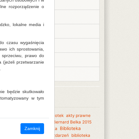
 danych osobowych i w
Kalendarium 2020
lne rozporządzenie o
Kalendarium 2021
zko, lokalne media i
Kalendarium 2022
do czasu wygaśnięcia
Kalendarium 2023
awo ich sprostowania,
a sprzeciwu, prawo do
Kalendarium 2024
jeżeli przetwarzanie
.
Kalendarium 2025
ie będzie skutkowało
Tagi
automatyzowany w tym
013
2014
akademia dla bibliotek
akty prawne
eczne animacje kulturalne
Bernard Belka 2015
iloteka Centralna
Biblioteka
biblioteka
Zamknij
tralna
Biblioteka dobrych zdarzeń
biblioteka