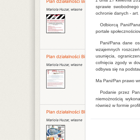
z dnia 27 kwietnia 2
Plan działalności Biblioteki Publicznej Gminy
sprawie swobodnego 
Mariola Huzar
,
własne
ochronie danych - art. 6
Odbiorcą Pani/Pan
portale społecznościo
Pani/Pana dane os
wzajemnych roszczeń.
usunięcia, ogranicze
Plan działalności Biblioteki Publicznej Gminy
cofnięcia zgody w d
Mariola Huzar
,
własne
odbywa się na podstaw
Ma Pani/Pan prawo wn
Podanie przez Pan
niemożnością wykona
również w formie profi
Plan działalności BIblioteki Publicznej Gminy
Mariola Huzar
,
własne