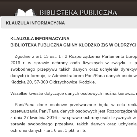
KLAUZULA INFORMACYJNA
KLAUZULA INFORMACYJNA
BIBLIOTEKA PUBLICZNA GMINY KŁODZKO Z/S W OŁDRZY
Zgodnie z art. 13 ust. 1 i 2 Rozporządzenia Parlamentu Europ
2016 r. w sprawie ochrony osób fizycznych w związku z 
swobodnego przepływu takich danych oraz uchylenia dyrekty
O nas
sierpień 2022
danych) informuję, iż Administratorem Pani/Pana danych osobowyc
Kłodzka 20, 57-360 Ołdrzychowice Kłodzkie.
Wszelkie kwestie dotyczące danych osobowych można kierować 
Sierpień w Bibliotece Publicznej Gminy Kłodzko
Pani/Pana dane osobowe przetwarzane będą w celu realizacj
Mariola Huzar
,
własne
17.08.2022
przetwarzania Pani/Pana danych osobowych jest Rozporządzeni
z dnia 27 kwietnia 2016 r. w sprawie ochrony osób fizycznych 
sprawie swobodnego przepływu takich danych oraz uchylenia
ochronie danych - art. 6 ust 1 pkt. a i b.
czytaj więcej...