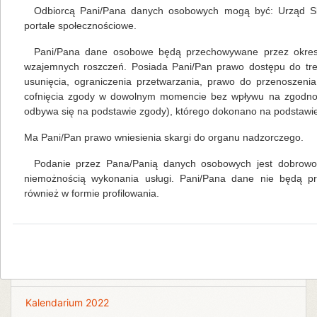
Odbiorcą Pani/Pana danych osobowych mogą być: Urząd Sk
portale społecznościowe.
Pani/Pana dane osobowe będą przechowywane przez okres 
Na skróty
wzajemnych roszczeń. Posiada Pani/Pan prawo dostępu do tre
usunięcia, ograniczenia przetwarzania, prawo do przenoszeni
cofnięcia zgody w dowolnym momencie bez wpływu na zgodność
Kalendarium 2026
odbywa się na podstawie zgody), którego dokonano na podstawie 
Ma Pani/Pan prawo wniesienia skargi do organu nadzorczego.
Biblioteka Centralna
Podanie przez Pana/Panią danych osobowych jest dobrowol
Kalendarium 2018
niemożnością wykonania usługi. Pani/Pana dane nie będą 
również w formie profilowania.
Kalendarium 2019
Kalendarium 2020
Kalendarium 2021
Kalendarium 2022