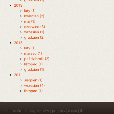
2013
luty (1)
kwiecień (2)
maj (1)
czerwiec (3)
wrzesień (1)
grudzień (2)
2012
luty (1)
marzec (1)
październik (2)
listopad (1)
grudzień (1)
2011
sierpień (1)
wrzesień (4)
listopad (1)
aktualności
|
dla czytelników
|
projekty
|
o nas
|
filie
|