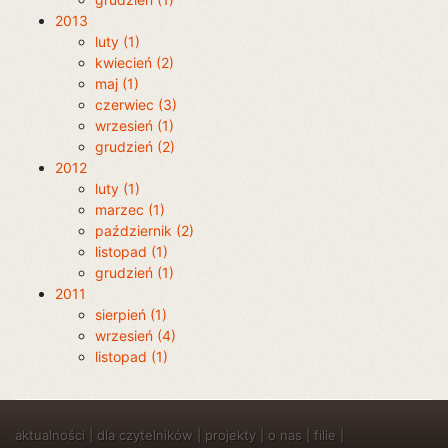
2013
luty (1)
kwiecień (2)
maj (1)
czerwiec (3)
wrzesień (1)
grudzień (2)
2012
luty (1)
marzec (1)
październik (2)
listopad (1)
grudzień (1)
2011
sierpień (1)
wrzesień (4)
listopad (1)
aktualności
|
dla czytelników
|
projekty
|
o nas
|
filie
|