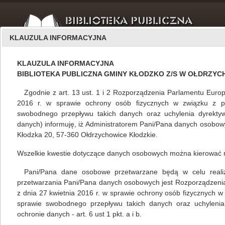
KLAUZULA INFORMACYJNA
KLAUZULA INFORMACYJNA
BIBLIOTEKA PUBLICZNA GMINY KŁODZKO Z/S W OŁDRZY
Zgodnie z art. 13 ust. 1 i 2 Rozporządzenia Parlamentu Europ
2016 r. w sprawie ochrony osób fizycznych w związku z 
swobodnego przepływu takich danych oraz uchylenia dyrekty
O nas
wrzesień 2021
danych) informuję, iż Administratorem Pani/Pana danych osobowyc
Kłodzka 20, 57-360 Ołdrzychowice Kłodzkie.
Wszelkie kwestie dotyczące danych osobowych można kierować 
Październik w Bibliotece Publicznej Gminy Kłodzko
Pani/Pana dane osobowe przetwarzane będą w celu realizacj
Mariola Huzar
,
własne
23.09.2021
przetwarzania Pani/Pana danych osobowych jest Rozporządzeni
z dnia 27 kwietnia 2016 r. w sprawie ochrony osób fizycznych 
sprawie swobodnego przepływu takich danych oraz uchylenia
ochronie danych - art. 6 ust 1 pkt. a i b.
czytaj więcej...