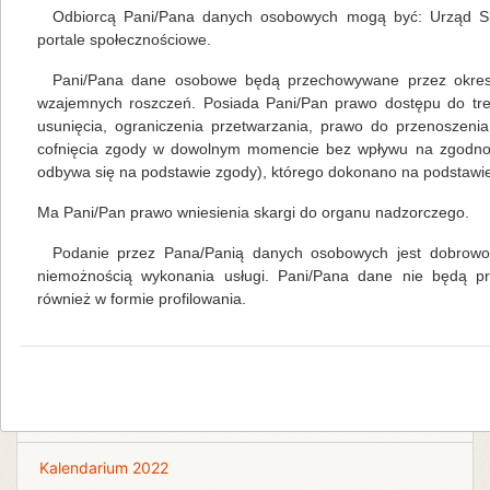
Odbiorcą Pani/Pana danych osobowych mogą być: Urząd Sk
portale społecznościowe.
Pani/Pana dane osobowe będą przechowywane przez okres 
Na skróty
wzajemnych roszczeń. Posiada Pani/Pan prawo dostępu do tre
usunięcia, ograniczenia przetwarzania, prawo do przenoszeni
cofnięcia zgody w dowolnym momencie bez wpływu na zgodność
Kalendarium 2026
odbywa się na podstawie zgody), którego dokonano na podstawie 
Ma Pani/Pan prawo wniesienia skargi do organu nadzorczego.
Biblioteka Centralna
Podanie przez Pana/Panią danych osobowych jest dobrowol
Kalendarium 2018
niemożnością wykonania usługi. Pani/Pana dane nie będą 
również w formie profilowania.
Kalendarium 2019
Kalendarium 2020
Kalendarium 2021
Kalendarium 2022