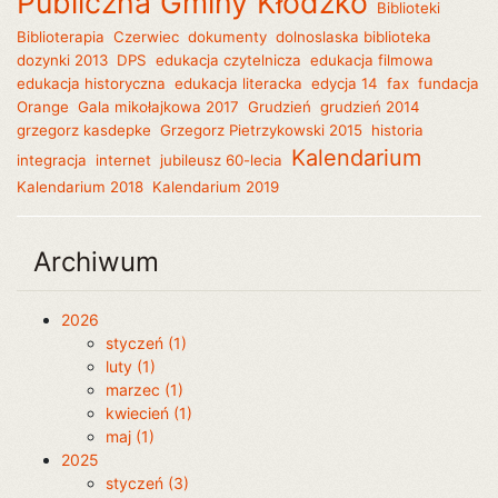
Publiczna Gminy Kłodzko
Biblioteki
Biblioterapia
Czerwiec
dokumenty
dolnoslaska biblioteka
dozynki 2013
DPS
edukacja czytelnicza
edukacja filmowa
edukacja historyczna
edukacja literacka
edycja 14
fax
fundacja
Orange
Gala mikołajkowa 2017
Grudzień
grudzień 2014
grzegorz kasdepke
Grzegorz Pietrzykowski 2015
historia
Kalendarium
integracja
internet
jubileusz 60-lecia
Kalendarium 2018
Kalendarium 2019
Archiwum
2026
styczeń (1)
luty (1)
marzec (1)
kwiecień (1)
maj (1)
2025
styczeń (3)