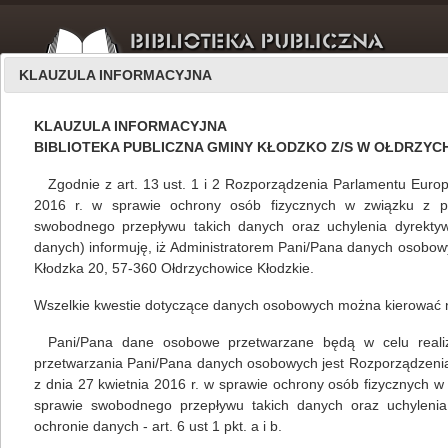
KLAUZULA INFORMACYJNA
KLAUZULA INFORMACYJNA
BIBLIOTEKA PUBLICZNA GMINY KŁODZKO Z/S W OŁDRZY
Zgodnie z art. 13 ust. 1 i 2 Rozporządzenia Parlamentu Europ
2016 r. w sprawie ochrony osób fizycznych w związku z 
swobodnego przepływu takich danych oraz uchylenia dyrekty
O nas
edukacja czytelnicza
danych) informuję, iż Administratorem Pani/Pana danych osobowyc
Kłodzka 20, 57-360 Ołdrzychowice Kłodzkie.
Wszelkie kwestie dotyczące danych osobowych można kierować 
Grzegorz Pietrzykowski i jego pasje
Pani/Pana dane osobowe przetwarzane będą w celu realizacj
Mariola Huzar
,
własne
13.04.2015
przetwarzania Pani/Pana danych osobowych jest Rozporządzeni
z dnia 27 kwietnia 2016 r. w sprawie ochrony osób fizycznych 
Nie tak dawno, gościem biblioteki centralnej
sprawie swobodnego przepływu takich danych oraz uchylenia
w Ołdrzychowicach Kłodzkich był pan
ochronie danych - art. 6 ust 1 pkt. a i b.
Grzegorz Pietrzykowski ze Świdwina – z