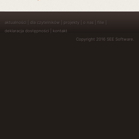
aktualności
|
dla czytelników
|
projekty
|
o nas
|
filie
|
deklaracja dostępności
|
kontakt
Copyright 2016 SEE Software.