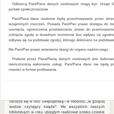
zamiłowania płetwonurek i podróżnik. Uczestnikami
Odbiorcą Pani/Pana danych osobowych mogą być: Urząd Sk
spotkania byli uczniowie miejscowej szkoły
portale społecznościowe.
podstawowej. Pan Grzegorz z ogromną pasją opowiadał
o swoich wyprawach i zwiedzaniu świata
Pani/Pana dane osobowe będą przechowywane przez okres 
podwodnego. Zachęcał uczniów do zainteresowania się
wzajemnych roszczeń. Posiada Pani/Pan prawo dostępu do tre
nurkowaniem, udzielał porad i wskazówek, jak zostać
usunięcia, ograniczenia przetwarzania, prawo do przenoszeni
dobrym płetwonurkiem. Zaprezentował kombinezon i
cofnięcia zgody w dowolnym momencie bez wpływu na zgodność
całe wyposażenie do nurkowania, jako „model” wystąpi
odbywa się na podstawie zgody), którego dokonano na podstawie 
Ma Pani/Pan prawo wniesienia skargi do organu nadzorczego.
czytaj więcej...
Podanie przez Pana/Panią danych osobowych jest dobrowol
OŁDRZYCHOWICKA PODRÓŻ Z TUWIMEM
niemożnością wykonania usługi. Pani/Pana dane nie będą 
również w formie profilowania.
Mariola Huzar
,
własne
07.06.2013
Biblioteka Publiczna Gminy Kłodzko w ramach
10 Dolnośląskich Spotkań Pisarzy z Młodymi
Czytelnikami i Bibliotecznej Szkółki Dziecka
gościła 6 czerwca 2013 roku pana Pawła Wakułę, który
narodził się w Noc Świętojańską i w młodości „w gorącej
wodzie czytający książki”. We wszystkich naszych
bibliotekach w roku ubiegłym realizował polsko-czeskie