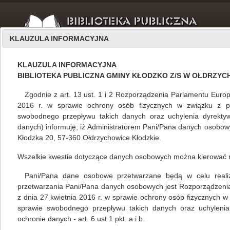
KLAUZULA INFORMACYJNA
KLAUZULA INFORMACYJNA
BIBLIOTEKA PUBLICZNA GMINY KŁODZKO Z/S W OŁDRZY
Zgodnie z art. 13 ust. 1 i 2 Rozporządzenia Parlamentu Europ
2016 r. w sprawie ochrony osób fizycznych w związku z 
swobodnego przepływu takich danych oraz uchylenia dyrekty
O nas
wrzesień 2018
danych) informuję, iż Administratorem Pani/Pana danych osobowyc
Kłodzka 20, 57-360 Ołdrzychowice Kłodzkie.
Wszelkie kwestie dotyczące danych osobowych można kierować 
Plan działalności BIblioteki Publicznej Gminy Kłodzko na
miesiąc październik 2018
Pani/Pana dane osobowe przetwarzane będą w celu realizacj
przetwarzania Pani/Pana danych osobowych jest Rozporządzeni
Mariola Huzar
,
własne
11.09.2018
z dnia 27 kwietnia 2016 r. w sprawie ochrony osób fizycznych 
sprawie swobodnego przepływu takich danych oraz uchylenia
ochronie danych - art. 6 ust 1 pkt. a i b.