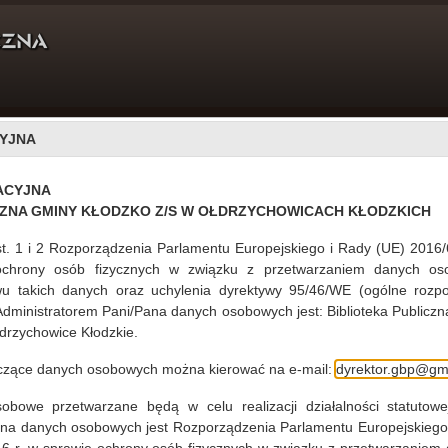
YJNA
DLA CZYTELNIKÓW
PROJEKTY
O NAS
ACYJNA
CZNA GMINY KŁODZKO Z/S W OŁDRZYCHOWICACH KŁODZKICH
st. 1 i 2 Rozporządzenia Parlamentu Europejskiego i Rady (UE) 2016/
ochrony osób fizycznych w związku z przetwarzaniem danych os
u takich danych oraz uchylenia dyrektywy 95/46/WE (ogólne rozpo
21.05.2026
 Administratorem Pani/Pana danych osobowych jest: Biblioteka Publiczn
drzychowice Kłodzkie.
yczące danych osobowych można kierować na e-mail:
dyrektor.gbp@gmi
czytaj więcej...
bowe przetwarzane będą w celu realizacji działalności statutowej
ana danych osobowych jest Rozporządzenia Parlamentu Europejskiego