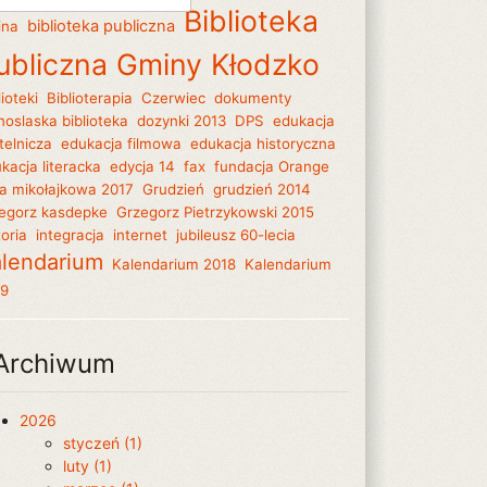
Biblioteka
biblioteka publiczna
ina
ubliczna Gminy Kłodzko
lioteki
Biblioterapia
Czerwiec
dokumenty
noslaska biblioteka
dozynki 2013
DPS
edukacja
telnicza
edukacja filmowa
edukacja historyczna
kacja literacka
edycja 14
fax
fundacja Orange
a mikołajkowa 2017
Grudzień
grudzień 2014
egorz kasdepke
Grzegorz Pietrzykowski 2015
toria
integracja
internet
jubileusz 60-lecia
lendarium
Kalendarium 2018
Kalendarium
19
Archiwum
2026
styczeń (1)
luty (1)