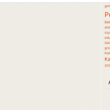
gm
P
Bib
dol
czy
edu
Gal
grz
his
Ka
20