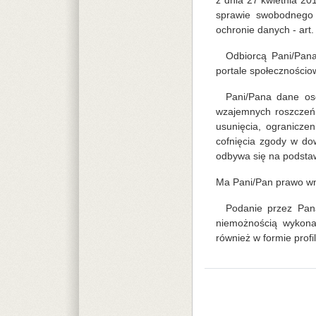
z dnia 27 kwietnia 2
sprawie swobodnego 
ochronie danych - art. 6
Odbiorcą Pani/Pan
portale społecznościo
Pani/Pana dane os
wzajemnych roszczeń.
usunięcia, ogranicze
cofnięcia zgody w d
odbywa się na podstaw
Ma Pani/Pan prawo wn
Podanie przez Pan
niemożnością wykona
również w formie profi