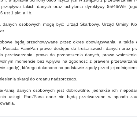
016 r. w sprawie ochrony osób fizycznych w związku z przetwarzaniem
przepływu takich danych oraz uchylenia dyrektywy 95/46/WE (ogó
 ust 1 pkt. a i b.
a danych osobowych mogą być: Urząd Skarbowy, Urząd Gminy Kłod
we.
obowe będą przechowywane przez okres obowiązywania, a także 
 Posiada Pani/Pan prawo dostępu do treści swoich danych oraz pr
nia przetwarzania, prawo do przenoszenia danych, prawo wniesieni
owolnym momencie bez wpływu na zgodność z prawem przetwarzania (
ie zgody), którego dokonano na podstawie zgody przed jej cofnięciem
iesienia skargi do organu nadzorczego.
a/Panią danych osobowych jest dobrowolne, jednakże ich niepodan
nia usługi. Pani/Pana dane nie będą przetwarzane w sposób z
lowania.
2
baj
Bib
cen