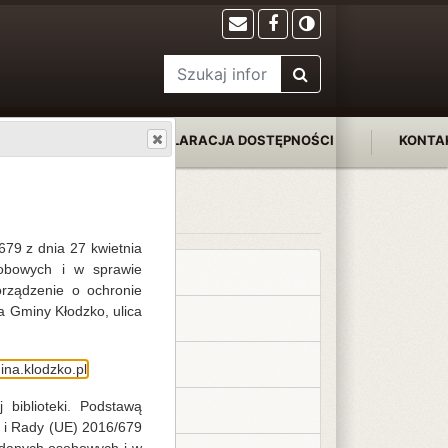
FILIE
DEKLARACJA DOSTĘPNOŚCI
KONTA
Na skróty
679 z dnia 27 kwietnia
obowych i w sprawie
Kalendarium 2026
rządzenie o ochronie
a Gminy Kłodzko, ulica
Biblioteka Centralna
Kalendarium 2018
na.klodzko.pl
 biblioteki. Podstawą
Kalendarium 2019
 i Rady (UE) 2016/679