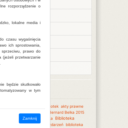
 danych osobowych i w
Kalendarium 2020
lne rozporządzenie o
Kalendarium 2021
zko, lokalne media i
Kalendarium 2022
do czasu wygaśnięcia
Kalendarium 2023
awo ich sprostowania,
a sprzeciwu, prawo do
Kalendarium 2024
jeżeli przetwarzanie
.
Kalendarium 2025
ie będzie skutkowało
Tagi
automatyzowany w tym
013
2014
akademia dla bibliotek
akty prawne
eczne animacje kulturalne
Bernard Belka 2015
iloteka Centralna
Biblioteka
biblioteka
Zamknij
tralna
Biblioteka dobrych zdarzeń
biblioteka