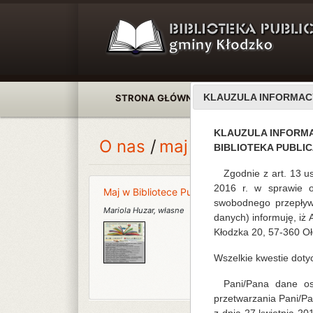
KLAUZULA INFORMAC
STRONA GŁÓWNA
AKTUALNOŚCI
KLAUZULA INFORM
O nas
maj 2026
BIBLIOTEKA PUBLI
Zgodnie z art. 13 u
2016 r. w sprawie 
Maj w Bibliotece Publicznej Gminy Kłodzko
swobodnego przepływ
Mariola Huzar
,
własne
danych) informuję, iż
Kłodzka 20, 57-360 Oł
Wszelkie kwestie dot
Pani/Pana dane oso
przetwarzania Pani/P