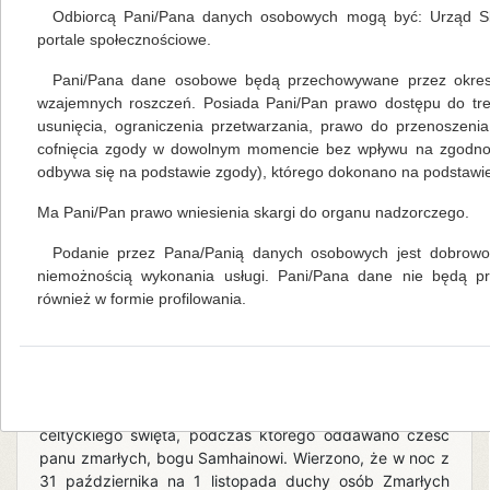
zabawie udział wzięło kilkoro dzieci. Były to zajęcia z
Odbiorcą Pani/Pana danych osobowych mogą być: Urząd Sk
książką i czytanie zagadek dotyczących bajek. W
portale społecznościowe.
zgadywaniu zagadek nie było wiodącego zwycięzcy,
gdyż wszyscy byli świetni. A na deser każdy sam
Pani/Pana dane osobowe będą przechowywane przez okres 
wylosował sobie słodki upominek. Wasz bibliotekarz
wzajemnych roszczeń. Posiada Pani/Pan prawo dostępu do tre
Monika Fedak
usunięcia, ograniczenia przetwarzania, prawo do przenoszeni
cofnięcia zgody w dowolnym momencie bez wpływu na zgodność
czytaj więcej...
odbywa się na podstawie zgody), którego dokonano na podstawie 
Ma Pani/Pan prawo wniesienia skargi do organu nadzorczego.
Zastraszające na wesoło
Podanie przez Pana/Panią danych osobowych jest dobrowol
Mariola Huzar
,
własne
21.11.2012
niemożnością wykonania usługi. Pani/Pana dane nie będą 
31 października w bibliotece w
również w formie profilowania.
Wojciechowicach zorganizowane zostały
warsztaty z Halloween. To już druga edycja
tego zastraszającego spotkania, na które przybyły
upiorne dziewczęta, ale jakże sympatyczne. Geneza
tego święta sięga tysięcy lat wstecz i wywodzi się z
celtyckiego święta, podczas którego oddawano cześć
panu zmarłych, bogu Samhainowi. Wierzono, że w noc z
31 października na 1 listopada duchy osób Zmarłych