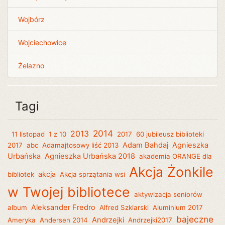
Wojbórz
Wojciechowice
Żelazno
Tagi
2014
2013
11 listopad
1 z 10
2017
60 jubileusz biblioteki
Adam Bahdaj
Agnieszka
2017
abc
Adamajtosowy liść 2013
Urbańska
Agnieszka Urbańska 2018
akademia ORANGE dla
Akcja Żonkile
akcja
bibliotek
Akcja sprzątania wsi
w Twojej bibliotece
aktywizacja seniorów
Aleksander Fredro
album
Alfred Szklarski
Aluminium 2017
bajeczne
Andrzejki
Ameryka
Andersen 2014
Andrzejki2017