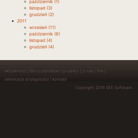
październik (1)
listopad (3)
grudzień (2)
2011
wrzesień (11)
październik (6)
listopad (4)
grudzień (4)
aktualności
|
dla czytelników
|
projekty
|
o nas
|
filie
|
deklaracja dostępności
|
kontakt
Copyright 2016 SEE Software.