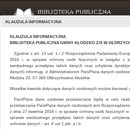
KLAUZULA INFORMACYJNA
KLAUZULA INFORMACYJNA
BIBLIOTEKA PUBLICZNA GMINY KŁODZKO Z/S W OŁDRZY
Zgodnie z art. 13 ust. 1 i 2 Rozporządzenia Parlamentu Europ
2016 r. w sprawie ochrony osób fizycznych w związku z 
swobodnego przepływu takich danych oraz uchylenia dyrekty
Filie
listopad 2012
danych) informuję, iż Administratorem Pani/Pana danych osobowyc
Kłodzka 20, 57-360 Ołdrzychowice Kłodzkie.
Wszelkie kwestie dotyczące danych osobowych można kierować 
ZGADUJ ZGADULA
Pani/Pana dane osobowe przetwarzane będą w celu realizacj
Mariola Huzar
,
własne
28.11.2012
przetwarzania Pani/Pana danych osobowych jest Rozporządzeni
z dnia 27 kwietnia 2016 r. w sprawie ochrony osób fizycznych 
W listopadzie w bibliotece w Szalejowie
sprawie swobodnego przepływu takich danych oraz uchylenia
Górnym odbyło się spotkanie czytelnicze pod
ochronie danych - art. 6 ust 1 pkt. a i b.
hasłem "Zgaduj zgadula, jaka to bajka?". W