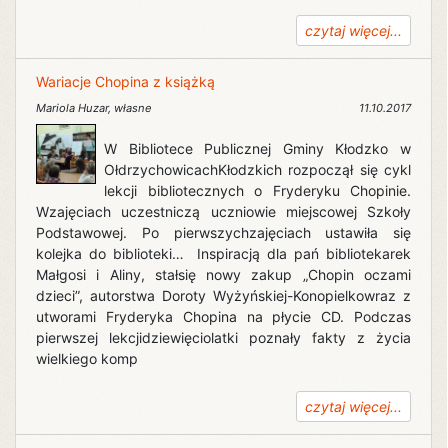
czytaj więcej...
Wariacje Chopina z książką
Mariola Huzar
,
własne
11.10.2017
W Bibliotece Publicznej Gminy Kłodzko w
OłdrzychowicachKłodzkich rozpoczął się cykl
lekcji bibliotecznych o Fryderyku Chopinie.
Wzajęciach uczestniczą uczniowie miejscowej Szkoły
Podstawowej. Po pierwszychzajęciach ustawiła się
kolejka do biblioteki… Inspiracją dla pań bibliotekarek
Małgosi i Aliny, stałsię nowy zakup „Chopin oczami
dzieci”, autorstwa Doroty Wyżyńskiej-Konopielkowraz z
utworami Fryderyka Chopina na płycie CD. Podczas
pierwszej lekcjidziewięciolatki poznały fakty z życia
wielkiego komp
czytaj więcej...