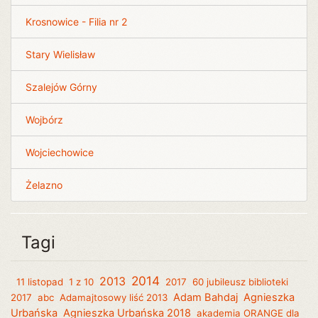
Krosnowice - Filia nr 2
Stary Wielisław
Szalejów Górny
Wojbórz
Wojciechowice
Żelazno
Tagi
2014
2013
11 listopad
1 z 10
2017
60 jubileusz biblioteki
Adam Bahdaj
Agnieszka
2017
abc
Adamajtosowy liść 2013
Urbańska
Agnieszka Urbańska 2018
akademia ORANGE dla