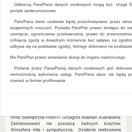
za płotem… Tematyka Ziemia – błękitna planeta
Odbiorcą Pani/Pana danych osobowych mogą być: Urząd Sk
wzbudziłazainteresowanie i poruszenie wśród
portale społecznościowe.
starszaków, bo przecież wszechświat towielka zagadka i
tajemnica, niejednokrotnie kojarzony jest z gatunkiem
Pani/Pana dane osobowe będą przechowywane przez okres 
filmowymscience fiction… - Dlaczego błękitna? – pytały
wzajemnych roszczeń. Posiada Pani/Pan prawo dostępu do tre
dzieci. Podczas dyskusjiniektóre przedszkolaki
usunięcia, ograniczenia przetwarzania, prawo do przenoszeni
zaskoczyły panią bibliotekarkę swoją wiedzą. Szybko
cofnięcia zgody w dowolnym momencie bez wpływu na zgodność
itrafnie wytłum
odbywa się na podstawie zgody), którego dokonano na podstawie 
Ma Pani/Pan prawo wniesienia skargi do organu nadzorczego.
czytaj więcej...
Podanie przez Pana/Panią danych osobowych jest dobrowol
Kompetencje cyfrowe - nowe możliwości
niemożnością wykonania usługi. Pani/Pana dane nie będą 
również w formie profilowania.
Mariola Huzar
,
własne
23.10.2017
Od 4 września 2017 roku, w Filii Biblioteki
PublicznejGminy Kłodzko w Wojborzu
realizowane są szkolenia z zakresu
podnoszenia kompetencjicyfrowych. Zajęcia prowadzi
firma zewnętrzna Profil-IT Grzegorz Rosiński zGarwolina.
Zainteresowani nie ponoszą żadnych kosztów.
Atmosfera miła i sympatyczna. Działanie realizowane