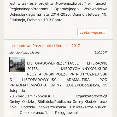
jest w zakresie projektu „Nowemożliwości” w ramach
RegionalnegoProgramu Operacyjnego Województwa
Dolnośląskiego na lata 2014-2020, Osipriorytetowej 10.
Edukacja, Działanie 10.3 Popra
czytaj więcej...
Listopadowe Prezentacje Literackie 2017
Mariola Huzar
,
własne
16.10.2017
LISTOPADOWEPREZENTACJE LITERACKIE
20176. MIĘDZYGMINNYKONKURS
RECYTATORSKI POEZJI PATRIOTYCZNEJ SBP
O LISTOPADOWYLIŚĆ ADAMAJTISA POD
PATRONATEMWÓJTA GMINY KŁODZKOBoguszyn, 15
listopada
2017Regulaminkonkursu I. Organizatorzy:Wójt
Gminy Kłodzko, BibliotekaPubliczna Gminy Kłodzko oraz
Koło Kłodzkie Stowarzyszenia BibliotekarzyPolskich
II. Celekonkursu: 1. Pielęgnowani