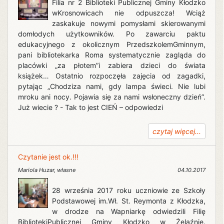
Filia nr 2 Biblioteki Publicznej Gminy Kłodzko
wKrosnowicach nie odpuszcza! Wciąż
zaskakuje nowymi pomysłami skierowanymi
domłodych użytkowników. Po zawarciu paktu
edukacyjnego z okolicznym PrzedszkolemGminnym,
pani bibliotekarka Roma systematycznie zagląda do
placówki „za płotem”i zabiera dzieci do świata
książek… Ostatnio rozpoczęła zajęcia od zagadki,
pytając „Chodziza nami, gdy lampa świeci. Nie lubi
mroku ani nocy. Pojawia się za nami wsłoneczny dzień”.
Już wiecie ? - Tak to jest CIEŃ – odpowiedzi
czytaj więcej...
Czytanie jest ok.!!!
Mariola Huzar
,
własne
04.10.2017
28 września 2017 roku uczniowie ze Szkoły
Podstawowej im.Wł. St. Reymonta z Kłodzka,
w drodze na Wapniarkę odwiedzili Filię
BibliotekiPublicznej Gminy Kłodzko w Żelaźnie.