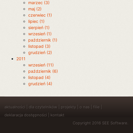
marzec (3)
maj (2)
czerwiec (1)
lipiec (1)
sierpień (1)
wrzesień (1)
październik (1)
listopad (3)
grudzień (2)
2011
wrzesień (11)
październik (6)
listopad (4)
grudzień (4)
aktualności
|
dla czytelników
|
projekty
|
o nas
|
filie
|
deklaracja dostępności
|
kontakt
Copyright 2016 SEE Software.