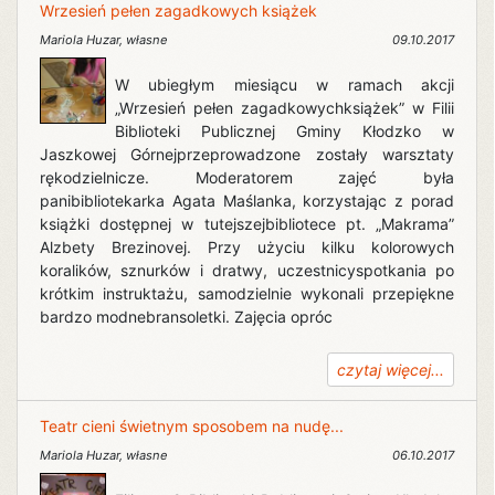
Wrzesień pełen zagadkowych książek
Mariola Huzar
,
własne
09.10.2017
W ubiegłym miesiącu w ramach akcji
„Wrzesień pełen zagadkowychksiążek” w Filii
Biblioteki Publicznej Gminy Kłodzko w
Jaszkowej Górnejprzeprowadzone zostały warsztaty
rękodzielnicze. Moderatorem zajęć była
panibibliotekarka Agata Maślanka, korzystając z porad
książki dostępnej w tutejszejbibliotece pt. „Makrama”
Alzbety Brezinovej. Przy użyciu kilku kolorowych
koralików, sznurków i dratwy, uczestnicyspotkania po
krótkim instruktażu, samodzielnie wykonali przepiękne
bardzo modnebransoletki. Zajęcia opróc
czytaj więcej...
Teatr cieni świetnym sposobem na nudę...
Mariola Huzar
,
własne
06.10.2017