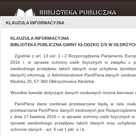
KLAUZULA INFORMACYJNA
KLAUZULA INFORMACYJNA
BIBLIOTEKA PUBLICZNA GMINY KŁODZKO Z/S W OŁDRZY
Zgodnie z art. 13 ust. 1 i 2 Rozporządzenia Parlamentu Europ
2016 r. w sprawie ochrony osób fizycznych w związku z 
swobodnego przepływu takich danych oraz uchylenia dyrekty
Filie
październik 2017
danych) informuję, iż Administratorem Pani/Pana danych osobowyc
Kłodzka 20, 57-360 Ołdrzychowice Kłodzkie.
Wszelkie kwestie dotyczące danych osobowych można kierować 
Przedszkolaki z Krosnowic w kosmosie...
Pani/Pana dane osobowe przetwarzane będą w celu realizacj
Mariola Huzar
,
własne
27.10.2017
przetwarzania Pani/Pana danych osobowych jest Rozporządzeni
z dnia 27 kwietnia 2016 r. w sprawie ochrony osób fizycznych 
Filia nr 2 Biblioteki Publicznej Gminy Kłodzko
sprawie swobodnego przepływu takich danych oraz uchylenia
wKrosnowicach wzięła na tapetę wszechświat,
ochronie danych - art. 6 ust 1 pkt. a i b.
z którym wylądowała u przedszkolaków– tuż