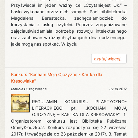
Przyświecał im jeden ważny cel „Czytaniejest Ok.” –
hasło wykonane przez nich samych. Pani bibliotekarka
Magdalena Berestecka, zachęcałamłodzież do
korzystania z usług czytelni. Poprzez zorganizowane
zajęciauświadamiała potrzebę rozwoju intelektualnego
oraz zachowań w różnychsytuacjach dnia codziennego,
jakie mogą nas spotkać. W życiu
czytaj więcej...
Konkurs "Kocham Moją Ojczyznę - Kartka dla
Kresowiaka"
Mariola Huzar
,
własne
02.10.2017
REGULAMIN KONKURSU PLASTYCZNO-
LITERACKIEGO pt. „KOCHAM MOJĄ
OJCZYZNĘ – KARTKA DLA KRESOWIAKA” 1.
Organizatorem konkursu jest Biblioteka Publiczna
GminyKłodzko.2. Konkurs rozpoczyna się 22 września
2017r. i trwaćbędzie do 23 października 2017r. 3. Temat