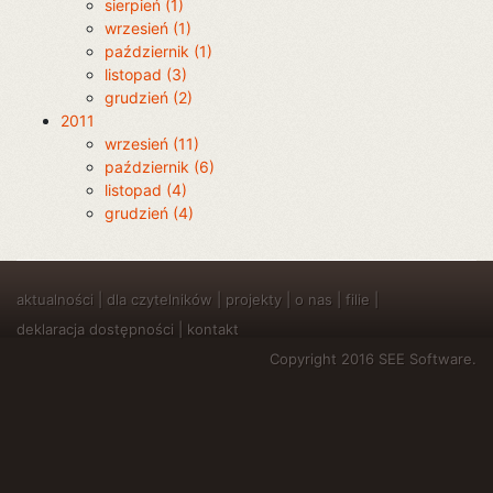
sierpień (1)
wrzesień (1)
październik (1)
listopad (3)
grudzień (2)
2011
wrzesień (11)
październik (6)
listopad (4)
grudzień (4)
aktualności
|
dla czytelników
|
projekty
|
o nas
|
filie
|
deklaracja dostępności
|
kontakt
Copyright 2016 SEE Software.