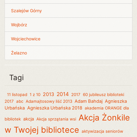
Szalejów Górny
Wojbórz
Wojciechowice
Żelazno
Tagi
2014
2013
11 listopad
1 z 10
2017
60 jubileusz biblioteki
Adam Bahdaj
Agnieszka
2017
abc
Adamajtosowy liść 2013
Urbańska
Agnieszka Urbańska 2018
akademia ORANGE dla
Akcja Żonkile
akcja
bibliotek
Akcja sprzątania wsi
w Twojej bibliotece
aktywizacja seniorów