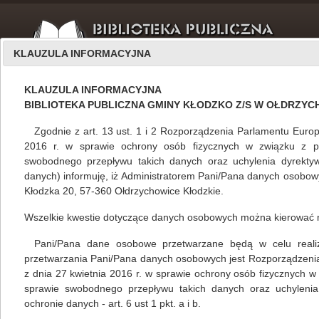
KLAUZULA INFORMACYJNA
KLAUZULA INFORMACYJNA
BIBLIOTEKA PUBLICZNA GMINY KŁODZKO Z/S W OŁDRZY
Zgodnie z art. 13 ust. 1 i 2 Rozporządzenia Parlamentu Europ
2016 r. w sprawie ochrony osób fizycznych w związku z 
swobodnego przepływu takich danych oraz uchylenia dyrekty
Filie
listopad 2013
danych) informuję, iż Administratorem Pani/Pana danych osobowyc
Kłodzka 20, 57-360 Ołdrzychowice Kłodzkie.
Wszelkie kwestie dotyczące danych osobowych można kierować 
Listopadowy Liść Adamajtisa 2013
Pani/Pana dane osobowe przetwarzane będą w celu realizacj
Mariola Huzar
,
własne
22.11.2013
przetwarzania Pani/Pana danych osobowych jest Rozporządzeni
z dnia 27 kwietnia 2016 r. w sprawie ochrony osób fizycznych 
Listopadowy Liść Adamajtisa 2013 w 2.
sprawie swobodnego przepływu takich danych oraz uchylenia
Międzygminnym Konkursie Recytatorskim
ochronie danych - art. 6 ust 1 pkt. a i b.
Poezji Patriotycznej Stowarzyszenia