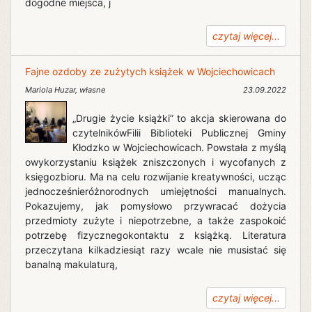
dogodne miejsca, j
czytaj więcej...
Fajne ozdoby ze zużytych książek w Wojciechowicach
Mariola Huzar
,
własne
23.09.2022
„Drugie życie książki” to akcja skierowana do
czytelnikówFilii Biblioteki Publicznej Gminy
Kłodzko w Wojciechowicach. Powstała z myślą
owykorzystaniu książek zniszczonych i wycofanych z
księgozbioru. Ma na celu rozwijanie kreatywności, ucząc
jednocześnieróżnorodnych umiejętności manualnych.
Pokazujemy, jak pomysłowo przywracać dożycia
przedmioty zużyte i niepotrzebne, a także zaspokoić
potrzebę fizycznegokontaktu z książką. Literatura
przeczytana kilkadziesiąt razy wcale nie musistać się
banalną makulaturą,
czytaj więcej...