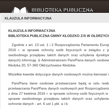
KLAUZULA INFORMACYJNA
KLAUZULA INFORMACYJNA
BIBLIOTEKA PUBLICZNA GMINY KŁODZKO Z/S W OŁDRZY
Zgodnie z art. 13 ust. 1 i 2 Rozporządzenia Parlamentu Europ
2016 r. w sprawie ochrony osób fizycznych w związku z 
swobodnego przepływu takich danych oraz uchylenia dyrekty
Filie
wrzesień 2022
danych) informuję, iż Administratorem Pani/Pana danych osobowyc
Kłodzka 20, 57-360 Ołdrzychowice Kłodzkie.
Wszelkie kwestie dotyczące danych osobowych można kierować 
"Wycieczka łodzią podwodną" w Krosnowicach
Pani/Pana dane osobowe przetwarzane będą w celu realizacj
Mariola Huzar
,
własne
30.09.2022
przetwarzania Pani/Pana danych osobowych jest Rozporządzeni
z dnia 27 kwietnia 2016 r. w sprawie ochrony osób fizycznych 
Filię nr 2 Biblioteki Publicznej Gminy Kłodzko
sprawie swobodnego przepływu takich danych oraz uchylenia
wKrosnowicach odwiedziły po sąsiedzku
ochronie danych - art. 6 ust 1 pkt. a i b.
przedszkolaki. Trzynaścioro dzieci wzięło