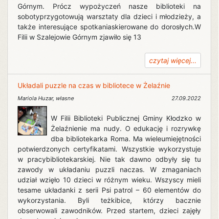
Górnym. Prócz wypożyczeń nasze biblioteki na
sobotyprzygotowują warsztaty dla dzieci i młodzieży, a
także interesujące spotkaniaskierowane do dorosłych.W
Filii w Szalejowie Górnym zjawiło się 13
czytaj więcej...
Układali puzzle na czas w bibliotece w Żelaźnie
Mariola Huzar
,
własne
27.09.2022
W Filii Biblioteki Publicznej Gminy Kłodzko w
Żelaźnienie ma nudy. O edukację i rozrywkę
dba bibliotekarka Roma. Ma wieleumiejętności
potwierdzonych certyfikatami. Wszystkie wykorzystuje
w pracybibliotekarskiej. Nie tak dawno odbyły się tu
zawody w układaniu puzzli naczas. W zmaganiach
udział wzięło 10 dzieci w różnym wieku. Wszyscy mieli
tesame układanki z serii Psi patrol – 60 elementów do
wykorzystania. Byli teżkibice, którzy bacznie
obserwowali zawodników. Przed startem, dzieci zajęły