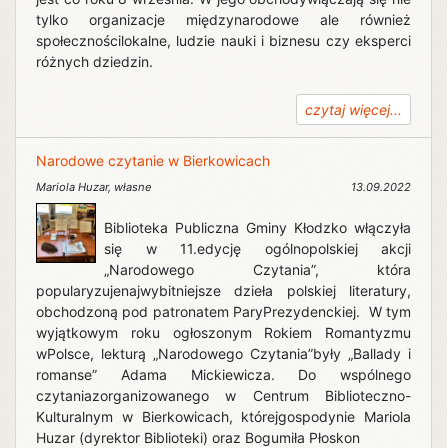
tylko organizacje międzynarodowe ale również
społecznościlokalne, ludzie nauki i biznesu czy eksperci
różnych dziedzin.
czytaj więcej...
Narodowe czytanie w Bierkowicach
Mariola Huzar
,
własne
13.09.2022
Biblioteka Publiczna Gminy Kłodzko włączyła
się w 11.edycję ogólnopolskiej akcji
„Narodowego Czytania”, która
popularyzujenajwybitniejsze dzieła polskiej literatury,
obchodzoną pod patronatem ParyPrezydenckiej. W tym
wyjątkowym roku ogłoszonym Rokiem Romantyzmu
wPolsce, lekturą „Narodowego Czytania”były „Ballady i
romanse” Adama Mickiewicza. Do wspólnego
czytaniazorganizowanego w Centrum Biblioteczno-
Kulturalnym w Bierkowicach, którejgospodynie Mariola
Huzar (dyrektor Biblioteki) oraz Bogumiła Płoskon