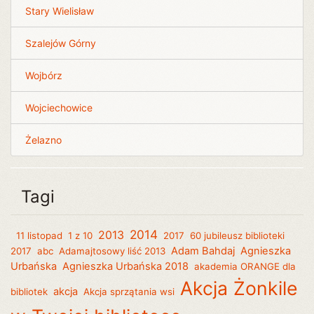
Stary Wielisław
Szalejów Górny
Wojbórz
Wojciechowice
Żelazno
Tagi
2014
2013
11 listopad
1 z 10
2017
60 jubileusz biblioteki
Adam Bahdaj
Agnieszka
2017
abc
Adamajtosowy liść 2013
Urbańska
Agnieszka Urbańska 2018
akademia ORANGE dla
Akcja Żonkile
akcja
bibliotek
Akcja sprzątania wsi