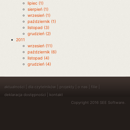
lipiec (1)
sierpień (1)
wrzesień (1)
październik (1)
listopad (3)
grudzień (2)
2011
wrzesień (11)
październik (6)
listopad (4)
grudzień (4)
aktualności
|
dla czytelników
|
projekty
|
o nas
|
filie
|
deklaracja dostępności
|
kontakt
Copyright 2016 SEE Software.