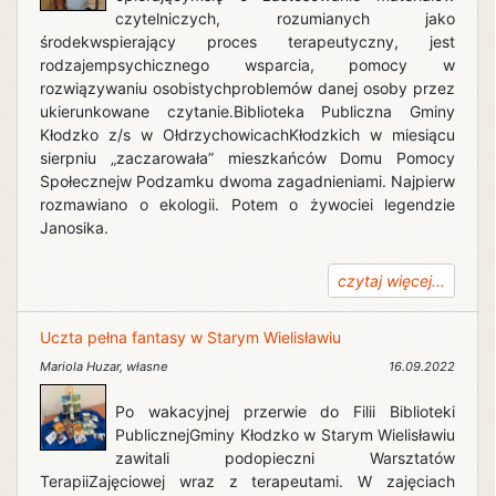
czytelniczych, rozumianych jako
środekwspierający proces terapeutyczny, jest
rodzajempsychicznego wsparcia, pomocy w
rozwiązywaniu osobistychproblemów danej osoby przez
ukierunkowane czytanie.Biblioteka Publiczna Gminy
Kłodzko z/s w OłdrzychowicachKłodzkich w miesiącu
sierpniu „zaczarowała” mieszkańców Domu Pomocy
Społecznejw Podzamku dwoma zagadnieniami. Najpierw
rozmawiano o ekologii. Potem o żywociei legendzie
Janosika.
czytaj więcej...
Uczta pełna fantasy w Starym Wielisławiu
Mariola Huzar
,
własne
16.09.2022
Po wakacyjnej przerwie do Filii Biblioteki
PublicznejGminy Kłodzko w Starym Wielisławiu
zawitali podopieczni Warsztatów
TerapiiZajęciowej wraz z terapeutami. W zajęciach