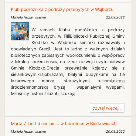
Klub podróżnika z podróży przebytych w Wojborzu
Mariola Huzar
,
własne
22.09.2022
W ramach Klubu podróżnika z podróży
przebytych, w FiliiBiblioteki Publicznej Gminy
Kłodzko w Wojborzu seniorki rozmawiały i
opowiadałyo Grecji. Jest to jedno z ważnych działań
bibliotecznych zapisanych wporozumieniu o współpracy
z lokalną społecznością na rzecz rozwoju czytelnictwaw
Gminie Kłodzko.Grecja przeważnie kojarzy się z
sielankowymikrajobrazami, białymi budynkami na tle
lazurowego morza, starożytnymi ruinami,ciepłą
śródziemnomorską bryzą i wspaniałymi wyspami.
Miłośnicy historii ifilozofii szukają
czytaj więcej...
Marta Zilbert dzieciom… w bibliotece w Bierkowicach
Mariola Huzar
,
własne
20.09.2022