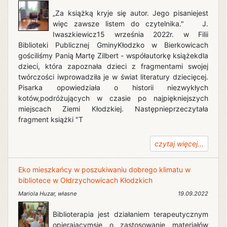
„Za książką kryje się autor. Jego pisaniejest
więc zawsze listem do czytelnika." J.
Iwaszkiewicz15 września 2022r. w Filii
Biblioteki Publicznej GminyKłodzko w Bierkowicach
gościliśmy Panią Martę Zilbert - współautorkę książekdla
dzieci, która zapoznała dzieci z fragmentami swojej
twórczości iwprowadziła je w świat literatury dziecięcej.
Pisarka opowiedziała o historii niezwykłych
kotów,podróżujących w czasie po najpiękniejszych
miejscach Ziemi Kłodzkiej. Następnieprzeczytała
fragment książki "T
czytaj więcej...
Eko mieszkańcy w poszukiwaniu dobrego klimatu w
bibliotece w Ołdrzychowicach Kłodzkich
Mariola Huzar
,
własne
19.09.2022
Biblioterapia jest działaniem terapeutycznym
opierającymsię o zastosowanie materiałów