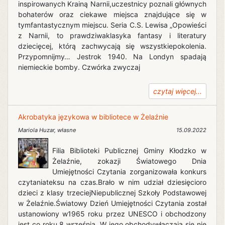
inspirowanych Krainą Narnii,uczestnicy poznali głównych
bohaterów oraz ciekawe miejsca znajdujące się w
tymfantastycznym miejscu. Seria C.S. Lewisa „Opowieści
z Narnii, to prawdziwaklasyka fantasy i literatury
dziecięcej, którą zachwycają się wszystkiepokolenia.
Przypomnijmy… Jestrok 1940. Na Londyn spadają
niemieckie bomby. Czwórka zwyczaj
czytaj więcej...
Akrobatyka językowa w bibliotece w Żelaźnie
Mariola Huzar
,
własne
15.09.2022
Filia Biblioteki Publicznej Gminy Kłodzko w
Żelaźnie, zokazji Światowego Dnia
Umiejętności Czytania zorganizowała konkurs
czytaniateksu na czas.Brało w nim udział dziesięcioro
dzieci z klasy trzeciejNiepublicznej Szkoły Podstawowej
w Żelaźnie.Światowy Dzień Umiejętności Czytania został
ustanowiony w1965 roku przez UNESCO i obchodzony
jest co roku 8 września. W jego obchodywłączają się nie