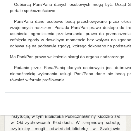
aktywny udział w podróżyłodzią podwodną oraz
Odbiorcą Pani/Pana danych osobowych mogą być: Urząd Sk
spotkaniem z konikiem morskim. Zacznijmy od początku.
portale społecznościowe.
Bibliotekarka Małgosia przeczytałaswoim gościom pracę
zbiorową Przedsiębiorstwa Wydawniczo-Handlowego
Pani/Pana dane osobowe będą przechowywane przez okres 
Arti pt.”Wycieczka łodzią podwodną”. Zawiera
wzajemnych roszczeń. Posiada Pani/Pan prawo dostępu do tre
pouczające historyjki i ciekawostki. Drugim krokiem było
usunięcia, ograniczenia przetwarzania, prawo do przenoszeni
opowiadanie „Przygoda konikamorskiego” autorstwa
cofnięcia zgody w dowolnym momencie bez wpływu na zgodność
Rafała Witek. Tak zainspirowane t
odbywa się na podstawie zgody), którego dokonano na podstawie 
Ma Pani/Pan prawo wniesienia skargi do organu nadzorczego.
czytaj więcej...
Podanie przez Pana/Panią danych osobowych jest dobrowol
Sobota pracująca w bibliotece w Szalejowie Górnym
niemożnością wykonania usługi. Pani/Pana dane nie będą 
również w formie profilowania.
Mariola Huzar
,
własne
28.09.2022
Biblioteki czynne w soboty to efekt
realizacji„Narodowego programu rozwoju
czytelnictwa 2.0. na lata 2021-2025”. W
naszympowiecie przystąpiły do niego wszystkie
instytucje, w tym Biblioteka PublicznaGminy Kłodzko z/s
w Ołdrzychowicach Kłodzkich. W sierpniową sobotę,
czytelnicy mogli odwiedzićbibliotekę w Szalejowie