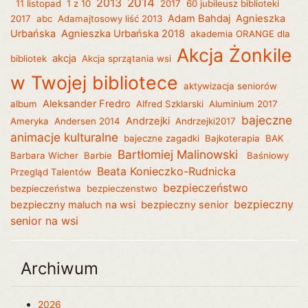
2014
2013
11 listopad
1 z 10
2017
60 jubileusz biblioteki
Adam Bahdaj
Agnieszka
2017
abc
Adamajtosowy liść 2013
Urbańska
Agnieszka Urbańska 2018
akademia ORANGE dla
Akcja Żonkile
akcja
bibliotek
Akcja sprzątania wsi
w Twojej bibliotece
aktywizacja seniorów
Aleksander Fredro
album
Alfred Szklarski
Aluminium 2017
bajeczne
Andrzejki
Ameryka
Andersen 2014
Andrzejki2017
animacje kulturalne
bajeczne zagadki
Bajkoterapia
BAK
Bartłomiej Malinowski
Barbara Wicher
Barbie
Baśniowy
Beata Konieczko-Rudnicka
Przegląd Talentów
bezpieczeństwo
bezpieczeństwa
bezpieczenstwo
bezpieczny
bezpieczny maluch na wsi
bezpieczny senior
senior na wsi
Archiwum
2026