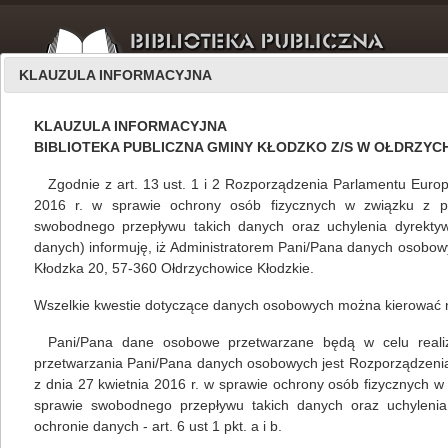
KLAUZULA INFORMACYJNA
KLAUZULA INFORMACYJNA
BIBLIOTEKA PUBLICZNA GMINY KŁODZKO Z/S W OŁDRZY
Zgodnie z art. 13 ust. 1 i 2 Rozporządzenia Parlamentu Europ
2016 r. w sprawie ochrony osób fizycznych w związku z 
swobodnego przepływu takich danych oraz uchylenia dyrekty
Filie
BAK
danych) informuję, iż Administratorem Pani/Pana danych osobowyc
Kłodzka 20, 57-360 Ołdrzychowice Kłodzkie.
Wszelkie kwestie dotyczące danych osobowych można kierować 
Filmomaniacy bez tajemnic
Pani/Pana dane osobowe przetwarzane będą w celu realizacj
Mariola Huzar
,
własne
27.11.2014
przetwarzania Pani/Pana danych osobowych jest Rozporządzeni
z dnia 27 kwietnia 2016 r. w sprawie ochrony osób fizycznych 
Filia Biblioteki Publicznej Gminy Kłodzko w
sprawie swobodnego przepływu takich danych oraz uchylenia
Jaszkowej Górnej gościła „Kłodzkich
ochronie danych - art. 6 ust 1 pkt. a i b.
filmomaniaków”, którzy zapoznali przybyłych