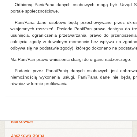
na spotkanie gości z projektem „Kłodzko w kadrze”.
Odbiorcą Pani/Pana danych osobowych mogą być: Urząd Sk
„Kłodzcy filmomaniacy” to nieformalna grupa młodzieży,
portale społecznościowe.
działająca od 2012 roku. W jej składzie jest obecnie 15
osób w wieku 16-19 lat uczących się w Kłodzkiej Szkole
Pani/Pana dane osobowe będą przechowywane przez okres 
Przedsiębiorczości. Opiekunem grupy jest pan Marek
wzajemnych roszczeń. Posiada Pani/Pan prawo dostępu do tre
Królikowski, który zachęca młodzież do twórczego
usunięcia, ograniczenia przetwarzania, prawo do przenoszeni
działania, wskazuje możliwości finansowania, wspiera
cofnięcia zgody w dowolnym momencie bez wpływu na zgodność
swoją wiedzą. Czł
odbywa się na podstawie zgody), którego dokonano na podstawie 
Ma Pani/Pan prawo wniesienia skargi do organu nadzorczego.
czytaj więcej...
Podanie przez Pana/Panią danych osobowych jest dobrowol
niemożnością wykonania usługi. Pani/Pana dane nie będą 
również w formie profilowania.
Filie
Biblioteka centralna - Ołdrzychowice Kłodzkie
Bierkowice
Jaszkowa Górna