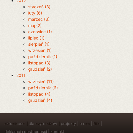
2012
styczeń (3)
luty (6)
marzec (3)
maj (2)
czerwiec (1)
lipiec (1)
sierpień (1)
wrzesień (1)
październik (1)
listopad (3)
grudzień (2)
2011
wrzesień (11)
październik (6)
listopad (4)
grudzień (4)
aktualności
|
dla czytelników
|
projekty
|
o nas
|
filie
|
deklaracja dostępności
|
kontakt