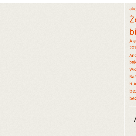
akc
Ż
b
Al
20
And
baj
Wic
Baś
Ru
be
be