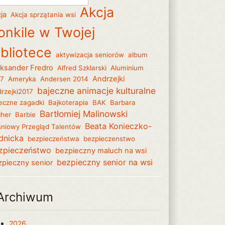
Akcja
ja
Akcja sprzątania wsi
onkile w Twojej
ibliotece
aktywizacja seniorów
album
eksander Fredro
Alfred Szklarski
Aluminium
Andrzejki
17
Ameryka
Andersen 2014
bajeczne animacje kulturalne
rzejki2017
eczne zagadki
Bajkoterapia
BAK
Barbara
Bartłomiej Malinowski
her
Barbie
Beata Konieczko-
niowy Przegląd Talentów
dnicka
bezpieczeństwa
bezpieczenstwo
zpieczeństwo
bezpieczny maluch na wsi
bezpieczny senior na wsi
zpieczny senior
Archiwum
2026