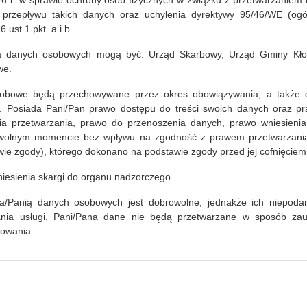
016 r. w sprawie ochrony osób fizycznych w związku z przetwarzaniem
przepływu takich danych oraz uchylenia dyrektywy 95/46/WE (ogó
 ust 1 pkt. a i b.
czytaj więcej...
a danych osobowych mogą być: Urząd Skarbowy, Urząd Gminy Kłod
we.
obowe będą przechowywane przez okres obowiązywania, a także 
 Posiada Pani/Pan prawo dostępu do treści swoich danych oraz pr
nia przetwarzania, prawo do przenoszenia danych, prawo wniesieni
owolnym momencie bez wpływu na zgodność z prawem przetwarzania (
ie zgody), którego dokonano na podstawie zgody przed jej cofnięciem
iesienia skargi do organu nadzorczego.
a/Panią danych osobowych jest dobrowolne, jednakże ich niepodan
nia usługi. Pani/Pana dane nie będą przetwarzane w sposób z
lowania.
11
bib
Ba
Ur