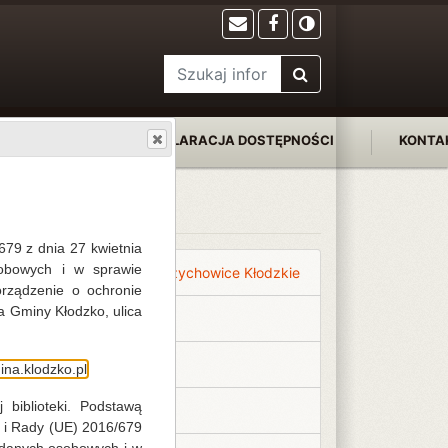
FILIE
DEKLARACJA DOSTĘPNOŚCI
KONTA
Filie
679 z dnia 27 kwietnia
obowych i w sprawie
Biblioteka centralna - Ołdrzychowice Kłodzkie
rządzenie o ochronie
a Gminy Kłodzko, ulica
Bierkowice
Jaszkowa Górna
na.klodzko.pl
 biblioteki. Podstawą
Krosnowice - Filia nr 1
 i Rady (UE) 2016/679