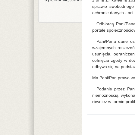
z dnia 27 kwietnia 2
sprawie swobodnego 
ochronie danych - art. 6
Odbiorcą Pani/Pan
portale społecznościo
Pani/Pana dane os
wzajemnych roszczeń.
usunięcia, ogranicze
cofnięcia zgody w d
odbywa się na podstaw
Ma Pani/Pan prawo wn
Podanie przez Pan
niemożnością wykona
również w formie profi