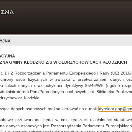
YJNA
DLA CZYTELNIKÓW
PROJEKTY
O NAS
ACYJNA
ki 2017
CZNA GMINY KŁODZKO Z/S W OŁDRZYCHOWICACH KŁODZKICH
st. 1 i 2 Rozporządzenia Parlamentu Europejskiego i Rady (UE) 2016/
ochrony osób fizycznych w związku z przetwarzaniem danych os
u takich danych oraz uchylenia dyrektywy 95/46/WE (ogólne rozpo
26.05.2017
 Administratorem Pani/Pana danych osobowych jest: Biblioteka Publiczn
drzychowice Kłodzkie.
i Publicznej GminyKłodzko w Wojborzu świętowała 60-lecie
 DomuLudowym, gromadząc przedstawicieli władz gminy,
yczące danych osobowych można kierować na e-mail:
dyrektor.gbp@gmi
iblioteki oraz najwierniejszych czytelników. Uroczystość
tępcaWójta Gminy Kłodzko Urszula Panterałka wraz z
bowe przetwarzane będą w celu realizacji działalności statutowej
ą Mateńko, proboszcz Parafii ks. Zdzisław Wojtowicz,
ana danych osobowych jest Rozporządzenia Parlamentu Europejskiego
 Ogrodowczyk, dyr