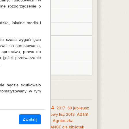
 danych osobowych i w
Krosnowice - Filia nr 2
lne rozporządzenie o
Stary Wielisław
zko, lokalne media i
Szalejów Górny
do czasu wygaśnięcia
Wojbórz
awo ich sprostowania,
a sprzeciwu, prawo do
Wojciechowice
jeżeli przetwarzanie
.
Żelazno
ie będzie skutkowało
Tagi
automatyzowany w tym
2014
2013
 listopad
1 z 10
2017
60 jubileusz
Adam
lioteki 2017
abc
Adamajtosowy liść 2013
Zamknij
hdaj
Agnieszka Urbańska
Agnieszka
bańska 2018
akademia ORANGE dla bibliotek