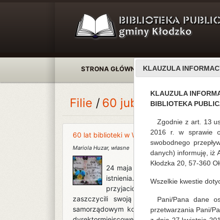
KLAUZULA INFORMAC
STRONA GŁÓWNA
AKTUALNOŚCI
KLAUZULA INFORM
Filie
60 jubileusz bibliote
BIBLIOTEKA PUBLI
Zgodnie z art. 13 u
2016 r. w sprawie 
60 lat biblioteki w Wojborzu
swobodnego przepływ
Mariola Huzar
,
własne
danych) informuję, iż
Kłodzka 20, 57-360 Oł
24 maja 2017 roku, Filia Bibliotek
istnienia. Urodziny odbyły się w
Wszelkie kwestie dot
przyjaciół i sympatykówtutejszej b
zaszczycili swoją obecnością m.in.: zas
Pani/Pana dane oso
samorządowym koordynatoremWojbórza Alicj
przetwarzania Pani/P
dyrektormiejscowego Zespołu Szkół Bogdan