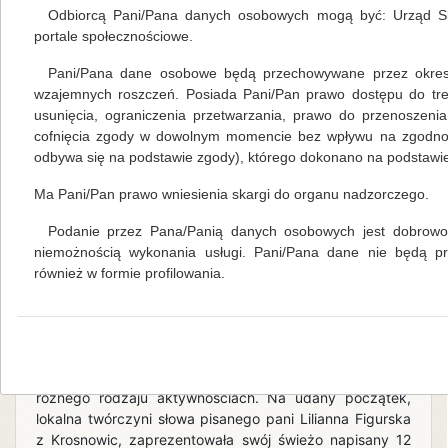
czytelników i użytkowników wzięło udział w ponad
Odbiorcą Pani/Pana danych osobowych mogą być: Urząd Sk
trzydziestu różnego rodzaju aktywnościach
portale społecznościowe.
zaproponowanych przez tutejszą bibliotekarkę Izę
Muchę. Zasoby tej biblioteki liczą sobie 8 446
Pani/Pana dane osobowe będą przechowywane przez okres 
woluminów, a ostatnio trafiło tu 153 nowości
wzajemnych roszczeń. Posiada Pani/Pan prawo dostępu do tre
wydawniczych, o które prosili sami czytelnicy. Na
usunięcia, ograniczenia przetwarzania, prawo do przenoszeni
półkach czekają między innymi:„Dwanaście prac
cofnięcia zgody w dowolnym momencie bez wpływu na zgodność
Herkulesa” A. Christie„Nie igraj ze mną” S. Day„Dolina
odbywa się na podstawie zgody), którego dokonano na podstawie 
Ma Pani/Pan prawo wniesienia skargi do organu nadzorczego.
czytaj więcej...
Podanie przez Pana/Panią danych osobowych jest dobrowol
Pod szyldem "Miłość czerwonego kapturka"
niemożnością wykonania usługi. Pani/Pana dane nie będą 
również w formie profilowania.
Mariola Huzar
,
własne
17.02.2016
Z okazji tegorocznych Walentynek, do
Centrum Inicjatyw Społeczno-Kulturalnych w
Starym Wielisławiu zawitał „Walentynkowy
turniej z książką”. Ponad 100 osób wzięło udział w
różnego rodzaju aktywnościach. Na udany początek,
lokalna twórczyni słowa pisanego pani Lilianna Figurska
z Krosnowic, zaprezentowała swój świeżo napisany 12