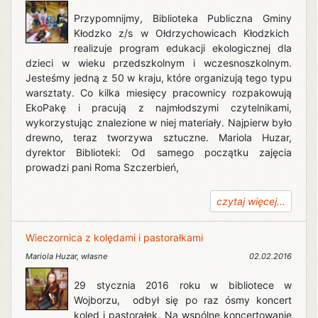
Przypomnijmy, Biblioteka Publiczna Gminy
Kłodzko z/s w Ołdrzychowicach Kłodzkich
realizuje program edukacji ekologicznej dla
dzieci w wieku przedszkolnym i wczesnoszkolnym.
Jesteśmy jedną z 50 w kraju, które organizują tego typu
warsztaty. Co kilka miesięcy pracownicy rozpakowują
EkoPakę i pracują z najmłodszymi czytelnikami,
wykorzystując znalezione w niej materiały. Najpierw było
drewno, teraz tworzywa sztuczne. Mariola Huzar,
dyrektor Biblioteki: Od samego początku zajęcia
prowadzi pani Roma Szczerbień,
czytaj więcej...
Wieczornica z kolędami i pastorałkami
Mariola Huzar
,
własne
02.02.2016
29 stycznia 2016 roku w bibliotece w
Wojborzu, odbył się po raz ósmy koncert
kolęd i pastorałek. Na wspólne koncertowanie