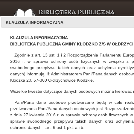
KLAUZULA INFORMACYJNA
KLAUZULA INFORMACYJNA
BIBLIOTEKA PUBLICZNA GMINY KŁODZKO Z/S W OŁDRZY
Zgodnie z art. 13 ust. 1 i 2 Rozporządzenia Parlamentu Europ
2016 r. w sprawie ochrony osób fizycznych w związku z 
swobodnego przepływu takich danych oraz uchylenia dyrekty
Filie
luty 2016
danych) informuję, iż Administratorem Pani/Pana danych osobowyc
Kłodzka 20, 57-360 Ołdrzychowice Kłodzkie.
Wszelkie kwestie dotyczące danych osobowych można kierować 
Złodziejka książek
Pani/Pana dane osobowe przetwarzane będą w celu realizacj
Mariola Huzar
,
własne
23.02.2016
przetwarzania Pani/Pana danych osobowych jest Rozporządzeni
z dnia 27 kwietnia 2016 r. w sprawie ochrony osób fizycznych 
Mała biblioteka w Wojciechowicach w gminie
sprawie swobodnego przepływu takich danych oraz uchylenia
Kłodzko liczy sobie 161 czytelników, którzy w
ochronie danych - art. 6 ust 1 pkt. a i b.
roku 2015 przeczytali 2 909 książek. 325