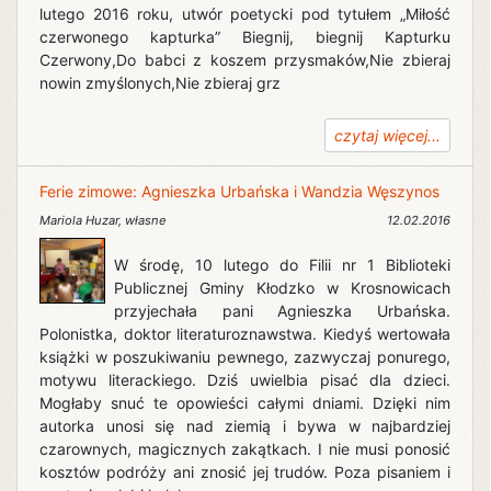
lutego 2016 roku, utwór poetycki pod tytułem „Miłość
czerwonego kapturka” Biegnij, biegnij Kapturku
Czerwony,Do babci z koszem przysmaków,Nie zbieraj
nowin zmyślonych,Nie zbieraj grz
czytaj więcej...
Ferie zimowe: Agnieszka Urbańska i Wandzia Węszynos
Mariola Huzar
,
własne
12.02.2016
W środę, 10 lutego do Filii nr 1 Biblioteki
Publicznej Gminy Kłodzko w Krosnowicach
przyjechała pani Agnieszka Urbańska.
Polonistka, doktor literaturoznawstwa. Kiedyś wertowała
książki w poszukiwaniu pewnego, zazwyczaj ponurego,
motywu literackiego. Dziś uwielbia pisać dla dzieci.
Mogłaby snuć te opowieści całymi dniami. Dzięki nim
autorka unosi się nad ziemią i bywa w najbardziej
czarownych, magicznych zakątkach. I nie musi ponosić
kosztów podróży ani znosić jej trudów. Poza pisaniem i