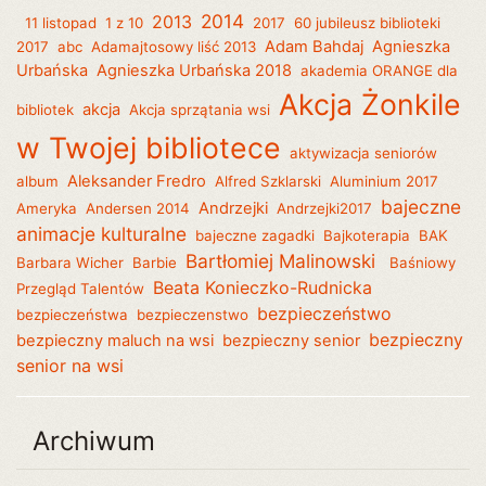
2014
2013
11 listopad
1 z 10
2017
60 jubileusz biblioteki
Adam Bahdaj
Agnieszka
2017
abc
Adamajtosowy liść 2013
Urbańska
Agnieszka Urbańska 2018
akademia ORANGE dla
Akcja Żonkile
akcja
bibliotek
Akcja sprzątania wsi
w Twojej bibliotece
aktywizacja seniorów
Aleksander Fredro
album
Alfred Szklarski
Aluminium 2017
bajeczne
Andrzejki
Ameryka
Andersen 2014
Andrzejki2017
animacje kulturalne
bajeczne zagadki
Bajkoterapia
BAK
Bartłomiej Malinowski
Barbara Wicher
Barbie
Baśniowy
Beata Konieczko-Rudnicka
Przegląd Talentów
bezpieczeństwo
bezpieczeństwa
bezpieczenstwo
bezpieczny
bezpieczny maluch na wsi
bezpieczny senior
senior na wsi
Archiwum