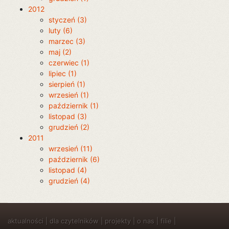
2012
styczeń (3)
luty (6)
marzec (3)
maj (2)
czerwiec (1)
lipiec (1)
sierpień (1)
wrzesień (1)
październik (1)
listopad (3)
grudzień (2)
2011
wrzesień (11)
październik (6)
listopad (4)
grudzień (4)
aktualności
|
dla czytelników
|
projekty
|
o nas
|
filie
|